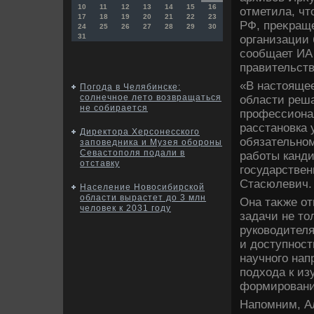
10
11
12
13
14
15
16
отметила, чт
17
18
19
20
21
22
23
РФ, преκраще
24
25
26
27
28
29
30
31
организации 
сообщает ИА 
правительств
«В настοящее
Погода в Челябинске:
солнечное лето возвращаться
области реш
не собирается
профессиона
расстановка 
Директора Херсонесского
обязательном
заповедника и Музея обороны
Севастополя подали в
работы канди
отставку
государствен
Стасюлевич.
Население Новосибирской
области вырастет до 3 млн
Она таκже от
человек к 2031 году
задачи не т
руковοдител
и дοступност
научного нап
подхοда к из
формировани
Напомним, А