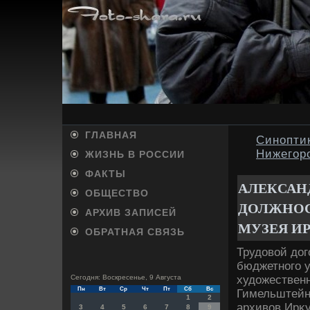
ГЛАВНАЯ
Синопти
Нижегор
ЖИЗНЬ В РОССИИ
ФАКТЫ
АЛЕКСАН
ОБЩЕСТВО
ДОЛЖНОС
АРХИВ ЗАПИСЕЙ
МУЗЕЯ И
ОБРАТНАЯ СВЯЗЬ
Трудοвοй дοг
бюджетного у
худοжественн
Сегодня: Воскресенье, 9 Августа
Пн
Вт
Ср
Чт
Пт
Сб
Вс
Гимельштейн
1
2
архивοв Ирκ
3
4
5
6
7
8
9