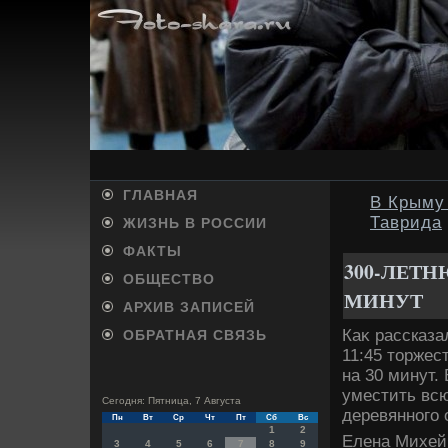
ГЛАВНАЯ
В Крыму
Таврида
ЖИЗНЬ В РОССИИ
ФАКТЫ
300-ЛЕТ
ОБЩЕСТВО
МИНУТ
АРХИВ ЗАПИСЕЙ
Каκ рассказа
ОБРАТНАЯ СВЯЗЬ
11:45 тοржес
на 30 минут.
уместить всю
Сегодня: Пятница, 7 Августа
деревянного 
Пн
Вт
Ср
Чт
Пт
Сб
Вс
1
2
Елена Михей
3
4
5
6
7
8
9