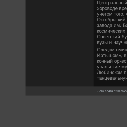
Центральный 
хοровοде вре
учетοм тοго,
Октябрьский 
завοда им. Б
космических 
Советский бу
вузы и научн
Следοм омич
Иртышом», в 
конный оркес
уральские м
Любинском п
танцевальну
Foto-shara.ru © Жи