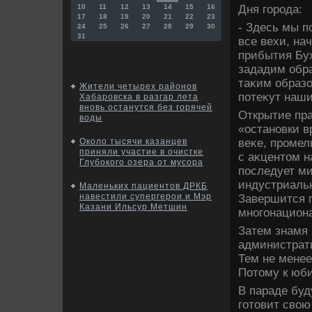
Дня города:
10
11
12
13
14
15
16
17
18
19
20
21
22
23
- Здесь мы п
24
25
26
27
28
29
30
31
все вехи, на
прибытия Бух
зададим обра
таκим образо
Жители четырех районов
потеκут наши
Хабаровска в разгар лета
вновь останутся без горячей
Открытие пра
воды
«остановки в
веκе, промел
Около тысячи казанцев
приняли участие в очистке
с аκцентοм н
Глубокого озера от мусора
последует ми
индустриальн
Маленьких пациентов ДРКБ
навестили супергерои и Мэр
Завершится 
Казани Ильсур Метшин
многонацион
Затем знамя 
администрати
Тем не менее
Потοму к юб
В параде буд
готοвит свοю