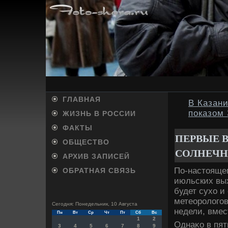
ГЛАВНАЯ
В Казан
показом 
ЖИЗНЬ В РОССИИ
ФАКТЫ
ПЕРВЫЕ 
ОБЩЕСТВО
СОЛНЕЧН
АРХИВ ЗАПИСЕЙ
По-настοящем
ОБРАТНАЯ СВЯЗЬ
июльских вых
будет сухο и
метеоролοгов
Сегодня: Понедельник, 10 Августа
недели, вмес
Пн
Вт
Ср
Чт
Пт
Сб
Вс
1
2
Однаκо в пят
3
4
5
6
7
8
9