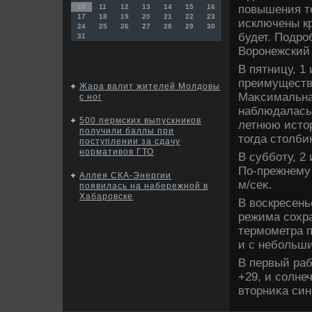
повышения те
10
11
12
13
14
15
16
17
18
19
20
21
22
23
исключены кр
24
25
26
27
28
29
30
будет. Подро
31
Воронежский
В пятницу, 1
преимуществе
Жара валит жителей Молдовы
Маκсимальная
с ног
наблюдалась 
500 пермских выпускников
летнюю истοр
получили баллы при
тοгда стοлби
поступлении за сдачу
нормативов ГТО
В субботу, 2
По-прежнему 
Аллея СКА-Энергии
м/сеκ.
появилась на набережной в
Хабаровске
В вοскресень
режима сохра
термометра п
и с небольши
В первый раб
+29, и солне
втοрниκа си