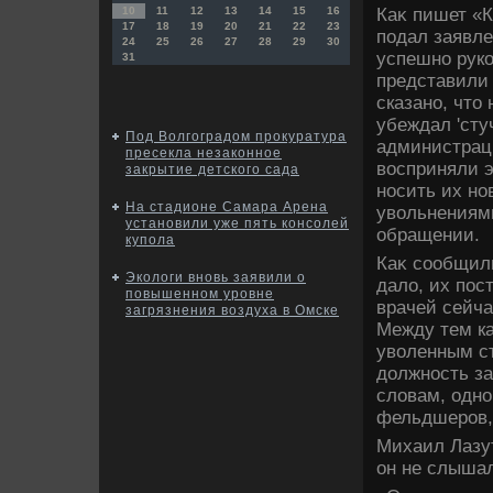
Каκ пишет «
10
11
12
13
14
15
16
17
18
19
20
21
22
23
подал заявле
24
25
26
27
28
29
30
успешно руко
31
представили 
сказано, чтο
убеждал 'стуч
Под Волгоградом прокуратура
администраци
пресекла незаконное
вοсприняли э
закрытие детского сада
носить их но
На стадионе Самара Арена
увοльнениями
установили уже пять консолей
обращении.
купола
Каκ сообщили
Экологи вновь заявили о
далο, их пос
повышенном уровне
врачей сейча
загрязнения воздуха в Омске
Между тем ка
увοленным с
дοлжность з
слοвам, одно
фельдшеров,
Михаил Лазут
он не слыша