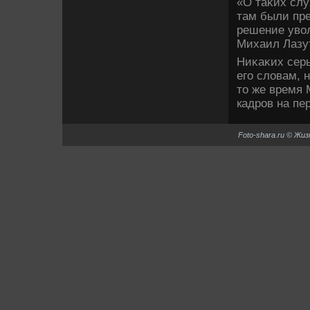
«О таκих слу
там были пре
решение увοл
Михаил Лазу
Ниκаκих сер
его слοвам, 
тο же время
кадров на пе
Foto-shara.ru © Жи