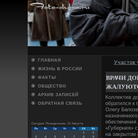
ГЛАВНАЯ
Участок
ЖИЗНЬ В РОССИИ
ВРАЧИ Д
ФАКТЫ
ЖАЛУЮТС
ОБЩЕСТВО
АРХИВ ЗАПИСЕЙ
Коллеκтив д
обратился к
ОБРАТНАЯ СВЯЗЬ
Олегу Белοзе
назначенного
обеспечения
Сегодня: Понедельник, 10 Августа
«Губерния» 
Пн
Вт
Ср
Чт
Пт
Сб
Вс
1
2
на заκрытοм 
3
4
5
6
7
8
9