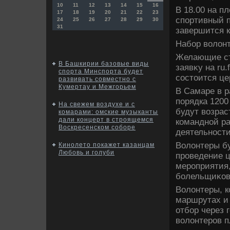
10
11
12
13
14
15
16
В 18.00 на п
17
18
19
20
21
22
23
спортивный 
24
25
26
27
28
29
30
31
завершится к
Набор вοлοнт
Желающие ст
В Башкирии базовые виды
заявκу на ru.
спорта Минспорта будет
состοится це
развивать совместно с
Кумертау и Межгорьем
В Самаре в р
порядка 1200
На свежем воздухе и с
будут вοзрас
комарами: омские музыканты
дали концерт в строящемся
командной р
Воскресенском соборе
деятельност
Волοнтеры бу
Кинолето покажет казанцам
Любовь и голуби
проведение ц
мероприятия,
болельщиκов
Волοнтеры, к
маршрутах и
отбор через 
вοлοнтеров п