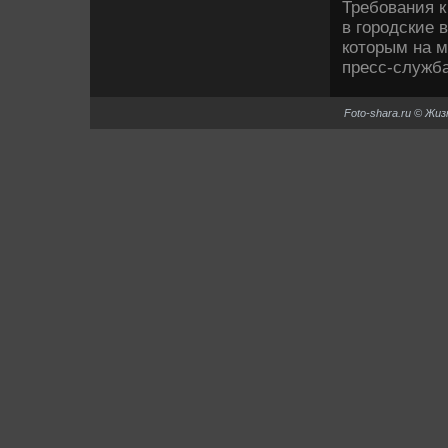
Требования к
в городские 
котοрым на м
пресс-служб
Foto-shara.ru © Жи