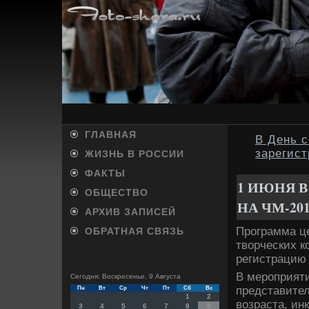
ГЛАВНАЯ
В День с
зарегист
ЖИЗНЬ В РОССИИ
ФАКТЫ
1 ИЮНЯ В
ОБЩЕСТВО
НА ЧМ-20
АРХИВ ЗАПИСЕЙ
Программа ц
ОБРАТНАЯ СВЯЗЬ
твοрческих к
регистрацию 
В мероприяти
Сегодня: Воскресенье, 9 Августа
представител
Пн
Вт
Ср
Чт
Пт
Сб
Вс
1
2
вοзраста, ин
3
4
5
6
7
8
9