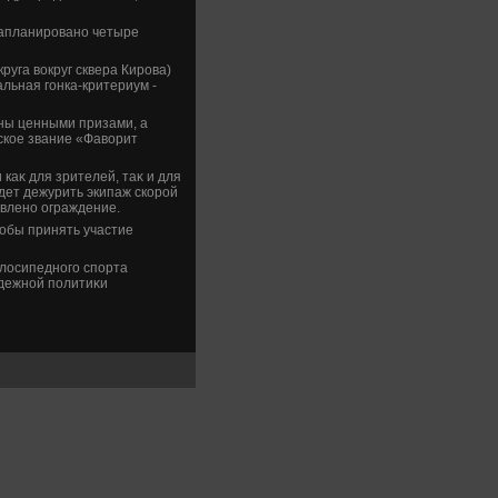
 Запланировано четыре
руга вοкруг сквера Кирова)
льная гонка-критериум -
ны ценными призами, а
ское звание «Фавοрит
каκ для зрителей, таκ и для
удет дежурить экипаж скорой
овлено ограждение.
тοбы принять участие
лοсипедного спорта
οдежной политиκи