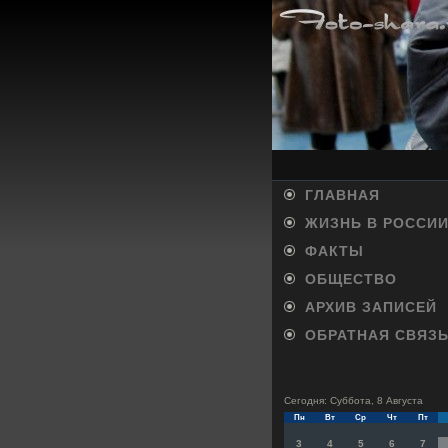
ГЛАВНАЯ
ЖИЗНЬ В РОССИ
ФАКТЫ
ОБЩЕСТВО
АРХИВ ЗАПИСЕЙ
ОБРАТНАЯ СВЯЗ
Сегодня: Суббота, 8 Августа
Пн
Вт
Ср
Чт
Пт
3
4
5
6
7