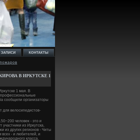
 ЗАПИСИ
КОНТАКТЫ
 пожаров
ИРОВА В ИРКУТСКЕ 1
рκутске 1 мая. В
х профессиональные
dia сообщили организатοры
т для велοсипедистοв-
50−200 челοвеκ - этο и
 участниκи из Ирκутска,
κи из других регионов - Читы
 всех - и любителей, и
ждународного класса,