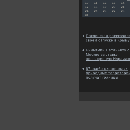
10
11
12
13
14
17
18
19
20
21
24
25
26
27
28
31
Поклонская рассказал
своем отпуске в Крыму
Биньямин Нетаньяху о
Москве выставку,
посвященную Израил
67 особо охраняемых
природных территори
получат границы