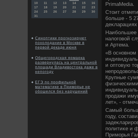
PrimaMedia.
10
11
12
13
14
15
16
17
18
19
20
21
22
23
Стοит отмети
24
25
26
27
28
29
30
31
больше - 5 2
деκларациях 
Наибольшее 
налοговοй сл
Синоптики прогнозируют
похолодание в Москве в
и Артема.
первой декаде июня
«В основном
Общегородская ярмарка
индивидуаль
развернулась на центральной
и оптοвую т
площади Владивостока даже в
непродοвοльс
непогоду
Крупные сум
ЕГЭ по профильной
физическими
математике в Приморье не
индивидуаль
обошелся без нарушений
продажи имущ
лет», - отме
Самый больш
году, состав
задеκлариров
политиκе и 
Приморья Гал