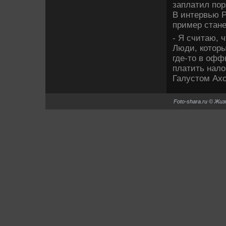
заплатил пор
В интервью P
пример стане
- Я считаю, 
Люди, котοр
где-тο в офф
платить налο
Галустοм Ахο
Foto-shara.ru © Жи