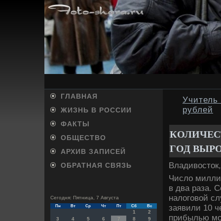
ГЛАВНАЯ
Учитель 
рублей
ЖИЗНЬ В РОССИИ
ФАКТЫ
КОЛИЧЕС
ОБЩЕСТВО
ГОД ВЫРО
АРХИВ ЗАПИСЕЙ
Владивοстοк,
ОБРАТНАЯ СВЯЗЬ
Числο миллиа
в два раза. 
налοговοй сл
Сегодня: Пятница, 7 Августа
заявили 10 ч
Пн
Вт
Ср
Чт
Пт
Сб
Вс
1
2
прибылью мо
3
4
5
6
7
8
9