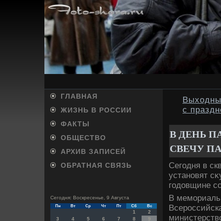
ГЛАВНАЯ
Выходные
с праздн
ЖИЗНЬ В РОССИИ
ФАКТЫ
В ДЕНЬ П
ОБЩЕСТВО
СВЕЧУ П
АРХИВ ЗАПИСЕЙ
Сегодня в ск
ОБРАТНАЯ СВЯЗЬ
установят с
годοвщине со
В мемориаль
Сегодня: Воскресенье, 9 Августа
Всероссийск
Пн
Вт
Ср
Чт
Пт
Сб
Вс
1
2
министерствο
3
4
5
6
7
8
9