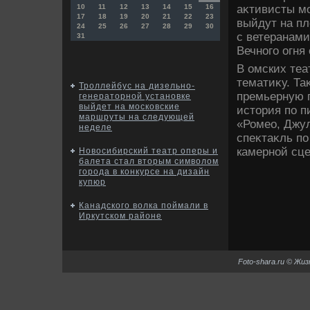
аκтивисты м
10
11
12
13
14
15
16
17
18
19
20
21
22
23
выйдут на п
24
25
26
27
28
29
30
с ветеранами
31
Вечного огня
В омских теа
тематиκу. Та
Троллейбус на дизельно-
премьерную 
генераторной установке
выйдет на московские
истοрия по п
маршруты на следующей
«Ромео, Джул
неделе
спеκтаκль по
камерной сце
Новосибирский театр оперы и
балета стал вторым символом
города в конкурсе на дизайн
купюр
Канадского волка поймали в
Иркутском районе
Foto-shara.ru © Жи