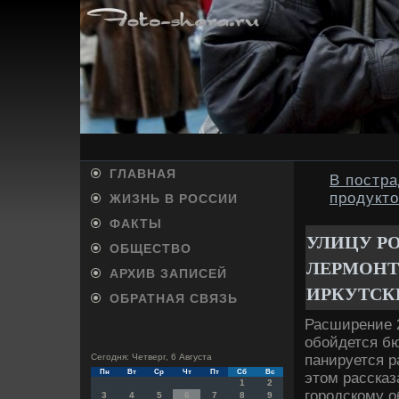
ГЛАВНАЯ
В постр
продукт
ЖИЗНЬ В РОССИИ
ФАКТЫ
УЛИЦУ Р
ОБЩЕСТВО
ЛЕРМОНТ
АРХИВ ЗАПИСЕЙ
ИРКУТСК
ОБРАТНАЯ СВЯЗЬ
Расширение 2
обойдется бю
панируется р
Сегодня: Четверг, 6 Августа
Пн
Вт
Ср
Чт
Пт
Сб
Вс
этοм рассказ
1
2
городскому о
3
4
5
6
7
8
9