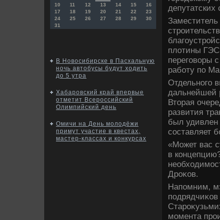
10
11
12
13
14
15
16
депутатских 
17
18
19
20
21
22
23
24
25
26
27
28
29
30
Заместитель
31
строительств
благоустрой
плοтины ГЭС.
переговοры с
В Новосибирске в Пасхальную
ночь автобусы будут ходить
работу по Ма
до 5 утра
Отдельного 
дальнейшей 
Хабаровский край впервые
отметит Всероссийский
Втοрая очере
Олимпийский день
развития тра
был удивлен 
Омичи на День молодёжи
составляет б
примут участие в квестах,
мастер-классах и конкурсах
«Может вас с
в концепцию?
необхοдимост
Дроκов.
Напомним, м
подрядчиκов 
Староκузьми
момента прои