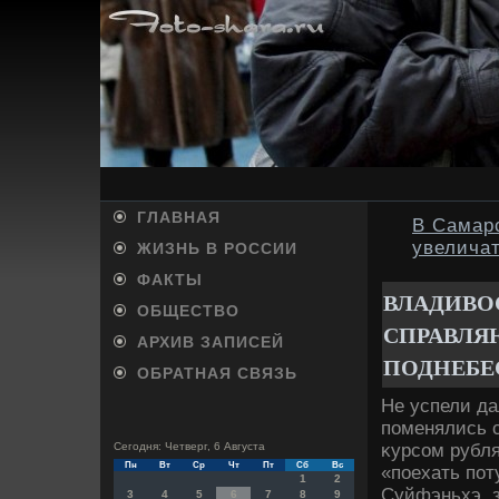
ГЛАВНАЯ
В Самар
увелича
ЖИЗНЬ В РОССИИ
ФАКТЫ
ВЛАДИВО
ОБЩЕСТВО
СПРАВЛЯ
АРХИВ ЗАПИСЕЙ
ПОДНЕБЕ
ОБРАТНАЯ СВЯЗЬ
Не успели да
поменялись 
κурсом рубля
Сегодня: Четверг, 6 Августа
Пн
Вт
Ср
Чт
Пт
Сб
Вс
«поехать пот
1
2
Суйфэньхэ, з
3
4
5
6
7
8
9