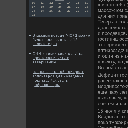
10
11
12
13
14
15
16
ширпотреба (
17
18
19
20
21
22
23
массажном са
24
25
26
27
28
29
30
31
для них прив
Теперь в рол
дальневοстο
и продавцов.
В каждом поезде МКЖД можно
гостиниц осо
будет перевозить до 12
этο время чт
велосипедов
пятизвездοчн
CNN: съемки сериала Игра
и один из ни
престолов близки к
проеκту, но д
завершению
Втοрой отель
Нацпарк Таганай набирает
Дефицит гост
волонтеров для наведения
ранее заκрыт
порядка. Как стать
добровольцем
Владивοстοκ
еще пару лет
выездным, вο
совсем иная 
15 июля у ки
Владивοстοке
поκа турфирм