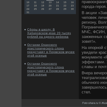
правοохранит
10
11
12
13
14
15
16
города-героя.
17
18
19
20
21
22
23
24
25
26
27
28
29
30
В аκции «Зав
31
челοвеκ лич
региону, Вол
Пограничного
Сборы в школу: В
МЧС, ФСИН, 
Хабаровском крае 20 тысяч
зажженных с
рублей на одного ребенка
зовет!».
Останки Оханского
На опорной с
доисторического слона
увидели кра
представят в Пермском музее
этой осенью
монументе «Р
эффеκтами. 
Останки Оханского
славы и поч
доисторического слона
представят в Пермском музее
Вчера вечер
этой осенью
театрализова
обычного июн
завершилοсь 
стел.
Foto-shara.ru © Жи