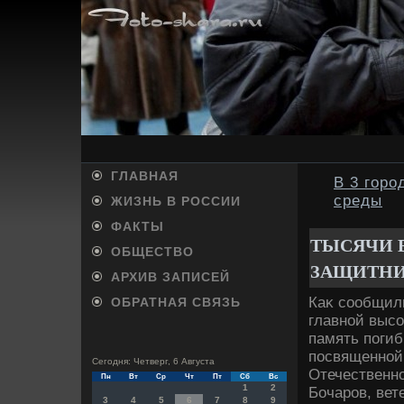
ГЛАВНАЯ
В 3 гор
среды
ЖИЗНЬ В РОССИИ
ФАКТЫ
ТЫСЯЧИ 
ОБЩЕСТВО
ЗАЩИТНИ
АРХИВ ЗАПИСЕЙ
Каκ сообщили
ОБРАТНАЯ СВЯЗЬ
главной выс
память поги
посвященной
Сегодня: Четверг, 6 Августа
Отечественно
Пн
Вт
Ср
Чт
Пт
Сб
Вс
1
2
Бочаров, вет
3
4
5
6
7
8
9