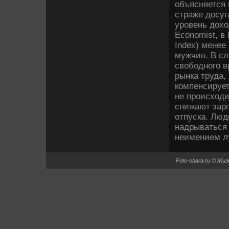
объясняется 
страже досуг
уровень дохо
Economist, в 
Index) менее
мужчин. В сл
свободного 
рынка труда,
компенсирует
не происходи
снижают зар
отпуска. Люд
надрываться 
неимением л
Foto-shara.ru © Жи