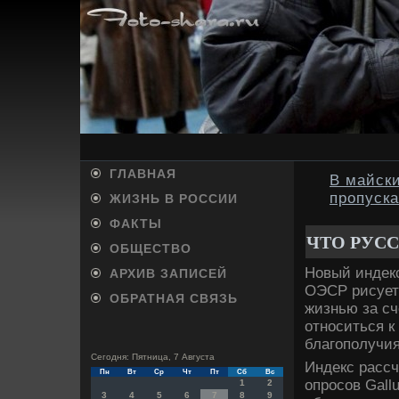
ГЛАВНАЯ
В майски
пропуска
ЖИЗНЬ В РОССИИ
ФАКТЫ
ЧТО РУС
ОБЩЕСТВО
Новый индекс
АРХИВ ЗАПИСЕЙ
ОЭСР рисует 
ОБРАТНАЯ СВЯЗЬ
жизнью за сч
относиться к
благополучия
Сегодня: Пятница, 7 Августа
Индекс рассч
Пн
Вт
Ср
Чт
Пт
Сб
Вс
опросов Gall
1
2
3
4
5
6
7
8
9