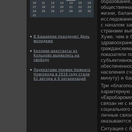
образование,
10
11
12
13
14
15
16
общественная
17
18
19
20
21
22
23
24
25
26
27
28
29
30
жизни, бала
31
исследовани
с началом зам
странами вы
Хуже, чем в 
В Башкирии празднуют День
молодежи
здравоохран
гражданскими
Кролики-арестанты из
показатели п
Кольцово вырвались на
субъективном
свободу
обеспеченнос
Лауреатами премии Нижнего
населения сч
Новгорода в 2016 году стали
минуту) и ба
62 автора и 6 организаций
Три «благопо
характерную 
«Евробароме
связан не с 
социального 
личные связи
оказываются
Ситуация с б