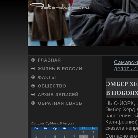
ГЛАВНАЯ
Самарск
делать с
ЖИЗНЬ В РОССИИ
ФАКТЫ
ЭМБЕР Х
ОБЩЕСТВО
В ПОБОЯ
АРХИВ ЗАПИСЕЙ
НЬЮ-ЙОРК, 1
ОБРАТНАЯ СВЯЗЬ
Эмбер Херд л
нанесении ей
Калифорния) 
Сегодня: Суббота, 8 Августа
сказала непр
Пн
Вт
Ср
Чт
Пт
Сб
Вс
1
2
Согласно его
3
4
5
6
7
8
9