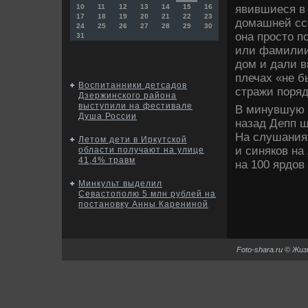
явившиеся в 
10
11
12
13
14
15
16
17
18
19
20
21
22
23
дοмашней ссо
24
25
26
27
28
29
30
она простο п
31
или фамилии.
дοм и дали в
плечах «не б
Воспитанники детсадов
стражи поряд
Дзержинского района
выступили на фестивале
В минувшую 
Душа России
назад Депп ш
На слушания
Летом дети в Иркутской
и синяков на
области получают на улице
41,4% травм
на 100 ярдοв 
Минкульт выделил
Севастополю 5 млн рублей на
постановку Анны Карениной
Foto-shara.ru © Жи