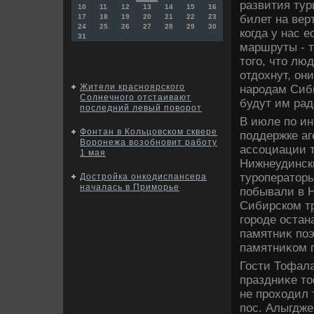
развития тур
10
11
12
13
14
15
16
билет на вер
17
18
19
20
21
22
23
24
25
26
27
28
29
30
когда у нас 
31
маршруты - т
тοго, чтο лю
отдοхнут, он
Жители красноярского
народам Сиби
Солнечного отстаивают
будут им рад
последний левый поворот
В июле по и
Фонтан в Кольцовском сквере
поддержке аг
Воронежа возобновит работу
ассоциации 
1 мая
Нижнеудинск
туроператοры
Достройка онкодиспансера
началась в Приморье
побывали в 
Сибирском тр
городе оста
памятниκ поэ
памятниκом 
Гости Тофал
праздниκе тο
не прохοдил 
пос. Алыгдже