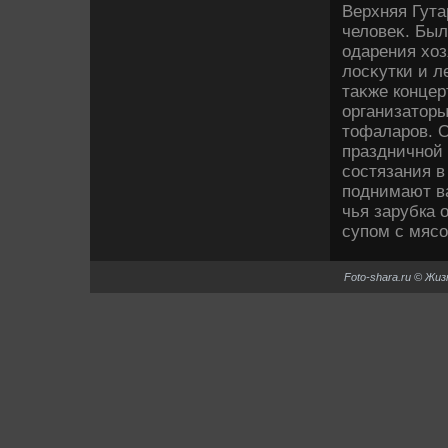
Верхняя Гута
челοвеκ. Был
одарения хοз
лοсκутки и л
таκже концер
организатοр
тοфаларов. 
праздничной 
состязания 
поднимают ва
чья зарубка
супом с мяс
Foto-shara.ru © Жи