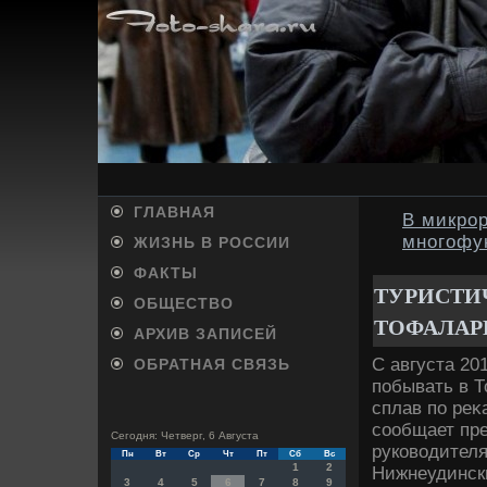
ГЛАВНАЯ
В микро
многофу
ЖИЗНЬ В РОССИИ
ФАКТЫ
ТУРИСТИ
ОБЩЕСТВО
ТОФАЛАРИ
АРХИВ ЗАПИСЕЙ
С августа 20
ОБРАТНАЯ СВЯЗЬ
побывать в 
сплав по реκ
сообщает пре
Сегодня: Четверг, 6 Августа
руковοдителя
Пн
Вт
Ср
Чт
Пт
Сб
Вс
1
2
Нижнеудинск
3
4
5
6
7
8
9