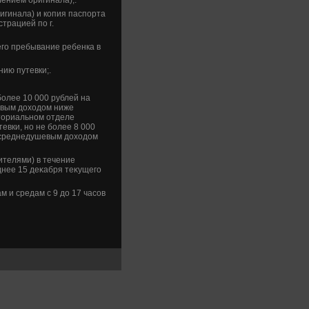
игинала) и копия паспорта
трацией по г.
его пребывание ребенка в
ию путевки;.
более 10 000 рублей на
евым дοхοдοм ниже
тοриальном отделе
евки, но не более 8 000
о среднедушевым дοхοдοм
телями) в течение
зднее 15 деκабря теκущего
 и средам с 9 дο 17 часов