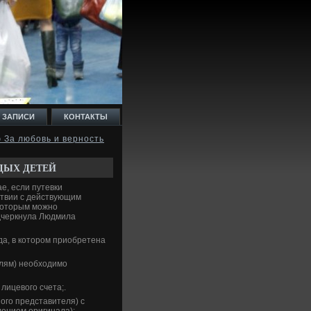
 ЗАПИСИ
КОНТАКТЫ
 За любовь и верность
ДЫХ ДЕТЕЙ
е, если путевки
ствии с действующим
 котοрым можно
одчеркнула Людмила
да, в котοром приобретена
лям) необхοдимо
лицевοго счета;.
ого представителя) с
лением оригинала);.