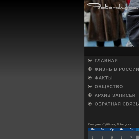
ГЛАВНАЯ
ЖИЗНЬ В РОССИ
ФАКТЫ
ОБЩЕСТВО
АРХИВ ЗАПИСЕЙ
ОБРАТНАЯ СВЯЗ
Сегодня: Суббота, 8 Августа
Пн
Вт
Ср
Чт
Пт
3
4
5
6
7