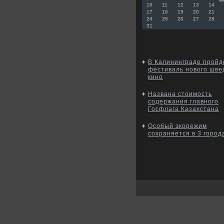
10
11
12
13
14
17
18
19
20
21
24
25
26
27
28
31
В Калининграде пройд
фестиваль нового шве
кино
Названа стоимость
содержания главного
Госфлага Казахстана
Особый экорежим
сохраняется в 3 город