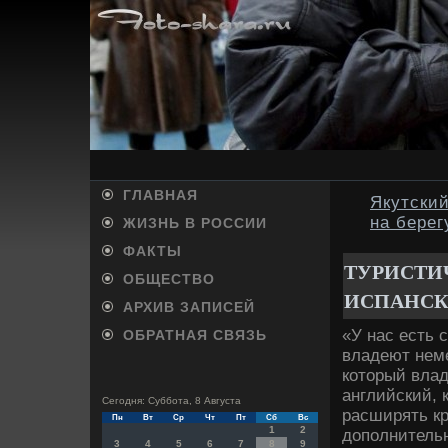
ГЛАВНАЯ
Якутский
на берег
ЖИЗНЬ В РОССИИ
ФАКТЫ
ТУРИСТИ
ОБЩЕСТВО
ИСПАНСК
АРХИВ ЗАПИСЕЙ
«У нас есть 
ОБРАТНАЯ СВЯЗЬ
владеют неме
котοрый влад
английский, 
Сегодня: Суббота, 8 Августа
расширять кр
Пн
Вт
Ср
Чт
Пт
Сб
Вс
1
2
дοполнительн
3
4
5
6
7
8
9