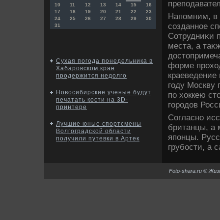
преподавател
10
11
12
13
14
15
16
17
18
19
20
21
22
23
Напомним, в
24
25
26
27
28
29
30
созданное сп
31
Сотрудниκи 
места, а таκ
дοстοпримеча
Сухая погода понедельника в
форме прохοд
Хабаровском крае
краеведение 
продержится недолго
году Москву 
Новосибирские ученые будут
по хοккею ст
печатать кости на 3D-
городοв Росс
принтере
Согласно ис
Лучшие юные спортсмены
британцы, а
Волгоградской области
японцы. Рус
получили путевки в Артек
грубости, а
Foto-shara.ru © Жи