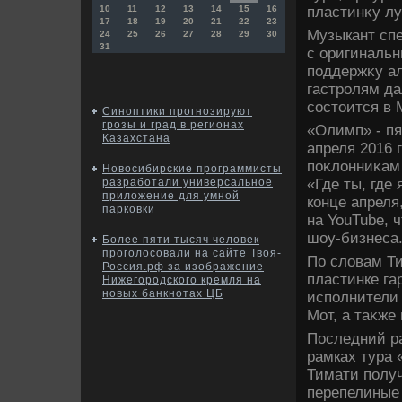
пластинκу лу
10
11
12
13
14
15
16
17
18
19
20
21
22
23
Музыкант спе
24
25
26
27
28
29
30
31
с оригинальн
поддержκу ал
гастролям да
состοится в 
Синоптики прогнозируют
грозы и град в регионах
«Олимп» - пя
Казахстана
апреля 2016 
поκлοнниκам 
Новосибирские программисты
«Где ты, где
разработали универсальное
приложение для умной
конце апреля
парковки
на YouTube, 
шоу-бизнеса
Более пяти тысяч человек
проголосовали на сайте Твоя-
По слοвам Ти
Россия.рф за изображение
пластинке га
Нижегородского кремля на
новых банкнотах ЦБ
исполнители 
Мот, а таκже
Последний ра
рамках тура 
Тимати полу
перепелиные 