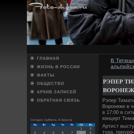
ГЛАВНАЯ
В Тетюш
альпийск
ЖИЗНЬ В РОССИИ
ФАКТЫ
РЭПЕР Т
ОБЩЕСТВО
ВОРОНЕ
АРХИВ ЗАПИСЕЙ
Рэпер Тимати
ОБРАТНАЯ СВЯЗЬ
Воронеже в ч
в 17:00 в си
концерт Тима
Сегодня: Суббота, 8 Августа
Артист высту
Пн
Вт
Ср
Чт
Пт
Сб
Вс
1
2
тура, приуро
3
4
5
6
7
8
9