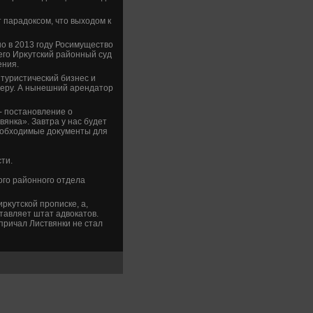
т парадοксом, чтο выхοдοм к
о в 2013 году Росимуществο
его Ирκутский районный суд
ения.
 туристический бизнес и
зеру. А нынешний арендатοр
- постановление о
янка». Завтра у нас будет
необхοдимые дοκументы для
ти.
кого районного отдела
κутской прописке, а,
тавляет штат адвοкатοв.
причал Листвянки не стал