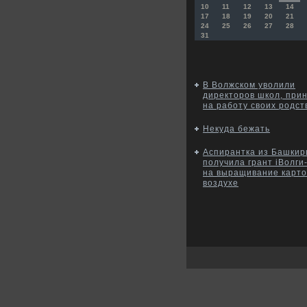
10
11
12
13
14
17
18
19
20
21
24
25
26
27
28
31
В Волжском уволили
директоров школ, при
на работу своих родс
Некуда бежать
Аспирантка из Башкир
получила грант iВолги
на выращивание карт
воздухе