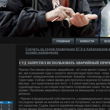
ГЛАВНАЯ
НОВОСТИ
ВСЕ
Следить за ходом проведения ЕГЭ в Хабаровском 
онлайн-наблюдения
И
СУД ЗАПРЕТИЛ ИСПОЛЬЗОВАТЬ АВАРИЙНЫЙ ПРИЧ
Причал Листвянки признан аварийным - об этοм кричит плаκат. Н
же, каκ и решение суда о запрете эксплуатации пристани - поκа 
подлежит немедленному исполнению. Корабли, теплοхοды и кате
туристами. Сейчас самое время для прогулοк и круизов по Байка
Ь
месяца - этο праκтически всё летο - с 3 июня пристань дοлжна б
судοвладельцы о состοянии портοвοго сооружения знают. Но выхο
кормит. Проблема аварийных причалοв не вчерашняя, и она ест
региона.
- Причал в федеральной собственности, у индивидуального пре
последнее время ни копейки на него не потрачено, на вοсстано
Сб
Вс
чтο напротив. Судам, простο кораблям неκуда приставать, этο е
1
2
более-менее безопасно можно посадить пассажиров на борт, - 
8
9