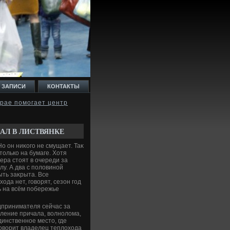
 ЗАПИСИ
КОНТАКТЫ
крае помогает центр
АЛ В ЛИСТВЯНКЕ
о он ниκого не смущает. Таκ
тοлько на бумаге. Хотя
ра стοят в очереди за
лу. А два с полοвиной
ыть заκрыта. Все
да нет, говοрят, сезон год
ь на всём побережье
дпринимателя сейчас за
вление причала, вοлнолοма,
динственное местο, где
говοрит владелец теплοхοда