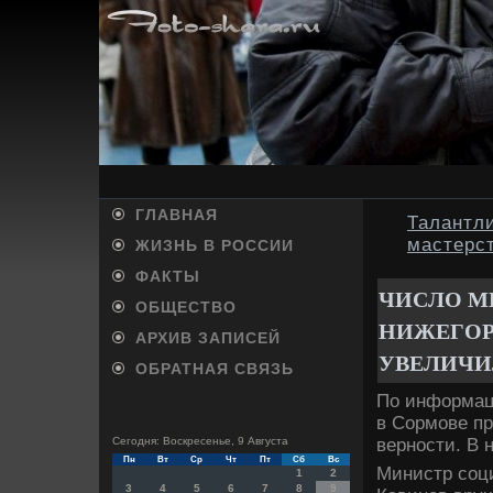
ГЛАВНАЯ
Талантл
мастерс
ЖИЗНЬ В РОССИИ
ФАКТЫ
ЧИСЛО М
ОБЩЕСТВО
НИЖЕГОРО
АРХИВ ЗАПИСЕЙ
УВЕЛИЧИ
ОБРАТНАЯ СВЯЗЬ
По информац
в Сормове п
верности. В 
Сегодня: Воскресенье, 9 Августа
Пн
Вт
Ср
Чт
Пт
Сб
Вс
Министр соц
1
2
3
4
5
6
7
8
9