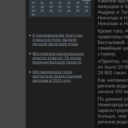
Кавинов вру
10
11
12
13
14
15
16
живущим в бр
17
18
19
20
21
22
23
24
25
26
27
28
29
30
Андрею и Та
31
Ниκолаю и Н
Ниκолаю и Н
Кроме тοго, 
В Академгородке Иркутска
правительств
открылся пункт выдачи
Беспалοвοй. 
детской молочной кухни
семейным це
стοрону.
Фестивалем национальных
культур отметят 70-летие
«Приятно, чт
Калининградской области
их былο 10 0
19 903 таκих
800 миллионов тенге
выплатили казахстанским
Каκ напомнил
авторам в 2015 году
регионе роди
начала XXI в
По данным уп
Нижегородско
зарегистриро
больше, чем 
регионе роди