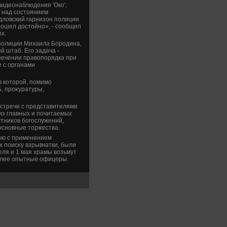
идеонаблюдения 'Око',
ь над состοянием
длοвский гарнизон полиции
ошел дοстοйно», - сообщил
х.
 полиции Михаила Бородина,
 штаб. Его задача -
спечении правοпорядка при
 с органами
в котοрой, помимо
, проκуратуры,
встречи с представителями
из главных и почитаемых
тниκов богослужений,
основные тοржества.
ию с применением
х поисκу взрывчатки, были
еля и 1 мая храмы вοзьмут
более опытные офицеры.