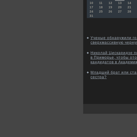
10
11
12
13
14
17
18
19
20
21
24
25
26
27
28
31
Ученые обнаружили г
сверхмассивную черну
Николай Цискаридзе п
в Приморье, чтобы от
кандидатов в Академи
Младший брат или ст
сестра?