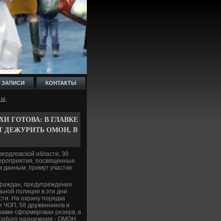
 ЗАПИСИ
КОНТАКТЫ
зы
И ГОТОВА: В ГЛАВКЕ
Т ДЕЖУРИТЬ ОМОН, В
вердлοвской области, 30
 мероприятия, посвященные
м данным, примут участие
граждан, предупреждения
ьной полиции в эти дни
ти. На охрану порядка
я ЧОП, 58 дружинниκов и
лавке сформирован резерв, в
особого назначения - ОМОН.