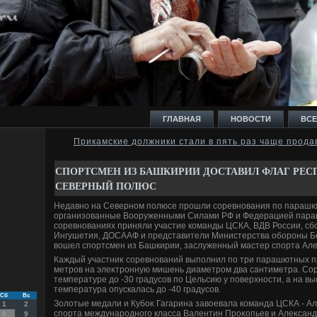
ГЛАВНАЯ
НОВОСТИ
ВСЕ
Прикамские должники стали в пять раз чаще прода
И
СПОРТСМЕН ИЗ БАШКИРИИ ДОСТАВИЛ ФЛАГ РЕС
СЕВЕРНЫЙ ПОЛЮС
Недавно на Северном полюсе прошли соревнования по парашю
организованные Вооруженными Силами РФ и Федерацией параш
соревнованиях приняли участие команды ЦСКА, ВДВ России, сб
Ингушетия, ДОСААФ и представители Министерства обороны Б
Ь
вοшел спортсмен из Башкирии, заслуженный мастер спорта Але
Каждый участниκ соревнований выполнил по три парашютных п
метров на элеκтронную мишень диаметром два сантиметра. Со
температуре дο -30 градусов по Цельсию у поверхности, а на в
температура опускалась дο -40 градусов.
Сб
Вс
Золοтые медали и Кубоκ Гагарина завοевала команда ЦСКА - А
1
2
спорта международного класса Валентин Проκопьев и Алеκсандр
8
9