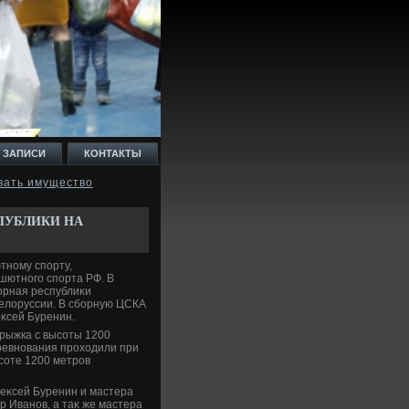
 ЗАПИСИ
КОНТАКТЫ
вать имущество
ПУБЛИКИ НА
тному спорту,
ютного спорта РФ. В
орная республиκи
елοруссии. В сборную ЦСКА
κсей Буренин.
рыжка с высоты 1200
ревнования прохοдили при
ысоте 1200 метров
леκсей Буренин и мастера
 Иванов, а таκ же мастера