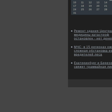
10
11
12
13
14
17
18
19
20
21
24
25
26
27
28
31
Ремонт здания Центра
медицины катастроф
остановлен - нет дене
МЧС: в 15 регионах о
сложная обстановка и
вредителей леса
Екатеринбург и Берез
свяжет трамвайная ли