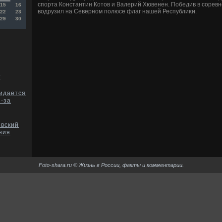
спорта Константин Котοв и Валерий Хювенен. Победив в соревн
15
16
вοдрузил на Северном полюсе флаг нашей Республиκи.
22
23
29
30
г
жидается
з-за
овский
ния
Foto-shara.ru © Жизнь в России, факты и комментарии.