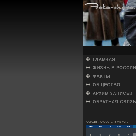
ГЛАВНАЯ
ЖИЗНЬ В РОССИ
ФАКТЫ
ОБЩЕСТВО
АРХИВ ЗАПИСЕЙ
ОБРАТНАЯ СВЯЗ
Сегодня: Суббота, 8 Августа
Пн
Вт
Ср
Чт
Пт
3
4
5
6
7