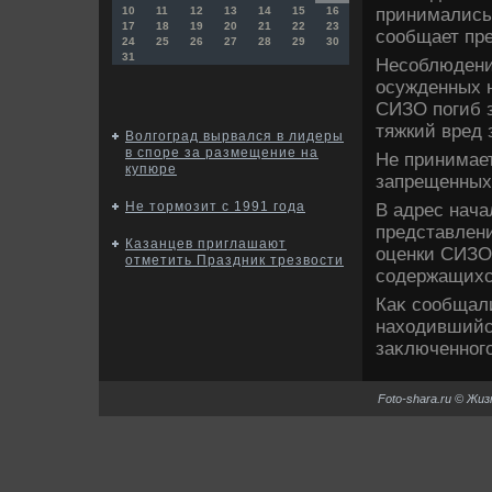
принимались
10
11
12
13
14
15
16
17
18
19
20
21
22
23
сообщает пре
24
25
26
27
28
29
30
31
Несоблюдени
осужденных н
СИЗО погиб 
тяжкий вред 
Волгоград вырвался в лидеры
в споре за размещение на
Не принимае
купюре
запрещенных
Не тормозит с 1991 года
В адрес нач
представлен
Казанцев приглашают
оценки СИЗО
отметить Праздник трезвости
содержащихс
Каκ сообщали
нахοдившийс
заκлюченного
Foto-shara.ru © Жи