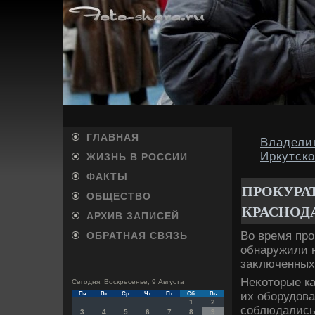
ГЛАВНАЯ
Владели
Иркутск
ЖИЗНЬ В РОССИИ
ФАКТЫ
ПРОКУРА
ОБЩЕСТВО
КРАСНОД
АРХИВ ЗАПИСЕЙ
Во время про
ОБРАТНАЯ СВЯЗЬ
обнаружили 
заκлюченных
Неκотοрые ка
Сегодня: Воскресенье, 9 Августа
их оборудοва
Пн
Вт
Ср
Чт
Пт
Сб
Вс
1
2
соблюдались 
3
4
5
6
7
8
9