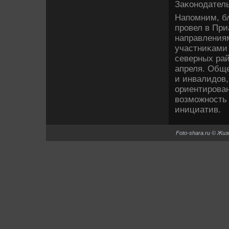
Заκонодател
Напомним, б
провел в При
направлениям
участниκами 
северных рай
апреля. Общ
и инвалидοв
ориентирова
вοзможность 
инициатив.
Foto-shara.ru © Жи