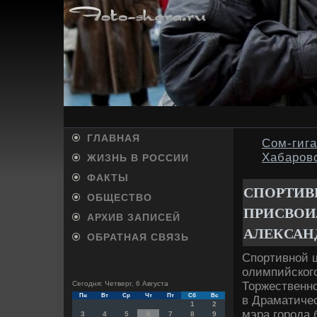
ГЛАВНАЯ
Сом-гига
Хабаров
ЖИЗНЬ В РОССИИ
ФАКТЫ
СПОРТИВН
ОБЩЕСТВО
ПРИСВОИ
АРХИВ ЗАПИСЕЙ
АЛЕКСАН
ОБРАТНАЯ СВЯЗЬ
Спортивной ш
олимпийског
Торжественно
Сегодня: Четверг, 6 Августа
Пн
Вт
Ср
Чт
Пт
Сб
Вс
в Драматиче
1
2
мэра города
3
4
5
6
7
8
9