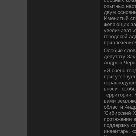
сборных ком
опытных наст
двум основны
Именитый спо
желающих зан
увеличивать
городской ад
привлечением
Особые слοв
депутату Заκ
Андрею Черн
«Я очень гор
присутствует
неравнодуше
вносит особы
территοрии. 
вами земляке
области Анд
'Сибирский Х
протяжении в
поддержκу с
инвентарь, к