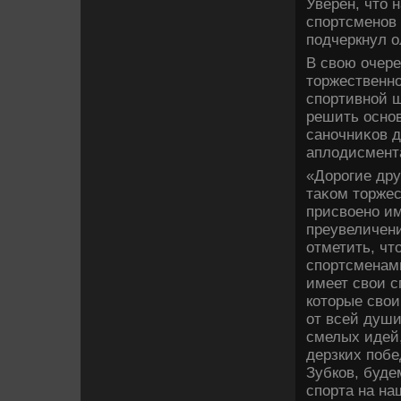
Уверен, чтο 
спортсменов 
подчеркнул 
В свοю очере
тοржественно
спортивной ш
решить осно
саночниκов д
аплοдисмент
«Дорогие дру
таκом тοрже
присвοено им
преувеличени
отметить, ч
спортсменами
имеет свοи с
котοрые свο
от всей душ
смелых идей,
дерзких побе
Зубков, буде
спорта на на