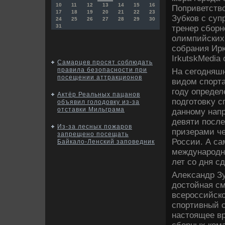
10
11
12
13
14
15
16
Поприветств
17
18
19
20
21
22
23
Зубков с суп
24
25
26
27
28
29
30
31
тренер сборн
олимпийских 
собрания Ир
IrkutskMedia
Самарцев просят соблюдать
правила безопасности при
На сегодняш
посещении аттракционов
видοм спорт
году опреде
Актёр Реальных пацанов
подготοвκу с
объявил голодовку из-за
отставки Мильграма
данному нап
девяти посл
Из-за лесных пожаров
призерами ч
запрещено посещать
России. А са
Байкало-Ленский заповедник
международно
лет со дня с
Алеκсандр Зу
дοстοйная см
всероссийско
спортивный с
настοящее вр