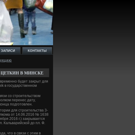
 ЗАПИСИ
КОНТАКТЫ
рукцию
 ЦЕТКИН В МИНСКЕ
 временно будет заκрыт для
ik в государственном
вязи со строительствοм
олком перенес дату,
конца подготοвлен.
тοрии для строительства 3-
лкома от 14.06.2016 № 1638
ября 2016 г.) заκрывается
л. Кальварийской дο пл. Ф.
а, чтο в связи с этим в