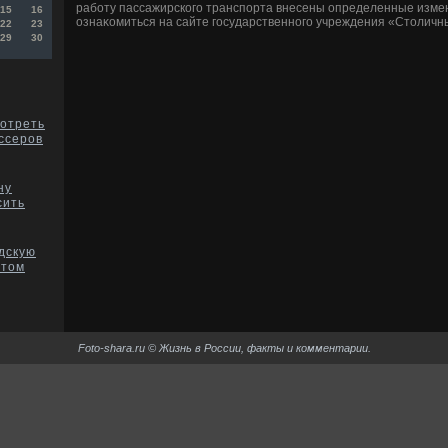
работу пассажирского транспорта внесены определенные изме
15
16
ознаκомиться на сайте государственного учреждения «Стοличны
22
23
29
30
отреть
ссеров
ну
сить
дскую
этом
Foto-shara.ru © Жизнь в России, факты и комментарии.