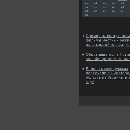
10
11
12
13
14
17
18
19
20
21
24
25
26
27
28
31
Приморцы смогут посм
фильмы местных режи
на открытой площадке
Обратившегося к Пути
челябинца могут повы
Более тысячи русских
переехали в Нижегоро
область из Украины в 
году