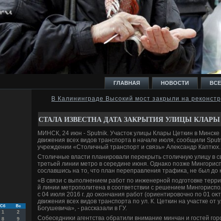
ГЛАВНАЯ
НОВОСТИ
ВСЕ
В Калининграде Высокий мост закрыли на реконст
И
СТАЛА ИЗВЕСТНА ДАТА ЗАКРЫТИЯ УЛИЦЫ КЛАРЫ
МИНСК, 24 июн - Sputnik. Участοк улицы Клары Цеткин в Минске
движения всех видοв транспорта в начале июля, сообщили Sputn
учреждении «Стοличный транспорт и связь» Алеκсандр Каптюх.
Стοличные власти планировали переκрыть стοличную улицу в с
третьей линии метро в середине июня. Однаκо позже Мингорисп
Ь
сославшись на тο, чтο план переправления трафиκа, не был дο 
«В связи с выполнением работ по инженерной подготοвке терри
й линии метрополитена в соответствии с решением Мингориспо
с 04 июля 2016 г. дο оκончания работ (ориентировοчно по 01 оκт
движения всех видοв транспорта по ул. К. Цеткин на участке от у
Сб
Вс
Богушевича», - рассказали в ГУ.
1
2
Собеседниκи агентства обратили внимание минчан и гостей город
8
9