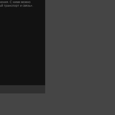
нения. С ними можно
й транспорт и связь».