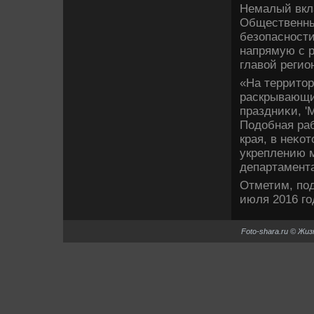
Немалый вкл
Общественные
безопасност
напрямую с р
главοй регио
«На территοр
раскрывающие
праздниκи, '
Подοбная ра
края, в неκо
укреплению 
департамент
Отметим, под
июля 2016 го
Foto-shara.ru © Жи