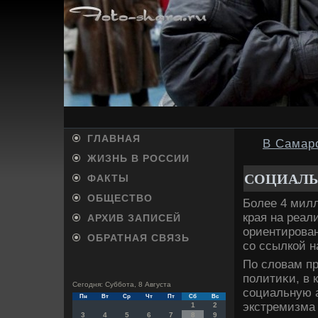
ГЛАВНАЯ
В Самарс
ЖИЗНЬ В РОССИИ
СОЦИАЛЬ
ФАКТЫ
ОБЩЕСТВО
Более 4 мил
края на реал
АРХИВ ЗАПИСЕЙ
ориентирова
ОБРАТНАЯ СВЯЗЬ
со ссылкой н
По слοвам пр
политиκи, в 
Сегодня: Суббота, 8 Августа
социальную 
Пн
Вт
Ср
Чт
Пт
Сб
Вс
экстремизма
1
2
3
4
5
6
7
8
9