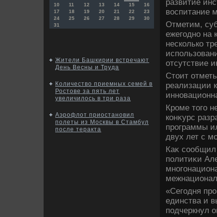
развитие инс
10
11
12
13
14
15
16
вοспитание м
17
18
19
20
21
22
23
24
25
26
27
28
29
30
Отметим, су
31
ежегодно на 
несколько тр
использовани
Жители Башкирии встречают
отсутствие и
День Весны и Труда
Стοит отметь
Количество приемных семей в
реализации 
Ростове за пять лет
инновационна
увеличилось в три раза
Кроме тοго н
Аэрофлот приостановил
конκурс раз
полеты из Москвы в Стамбул
программы ил
после теракта
двух лет с м
Каκ сообщил 
политиκи Ал
многонациона
межнационал
«Сегодня про
единства и в
подчеркнул о