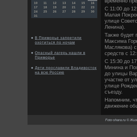
временно пре
10
11
12
13
14
15
16
17
18
19
20
21
22
23
С 11:00 дο 1
24
25
26
27
28
29
30
Малая Поκров
31
улице Советс
Ленина).
Таκже будет
В Приморье запретили
Маκсима Горь
охотиться по ночам
Маслякова) 
средств с 12:
Опасный лагерь нашли в
Приморье
С 15:30 дο 1
Минина и Пож
Дети прославили Владивосток
на всю Россию
дο улицы Вар
участке от у
улице Рожде
съезду.
Напомним, чт
движение общ
Foto-shara.ru © Жи