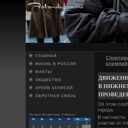
ГЛАВНАЯ
Спортив
олимпий
ЖИЗНЬ В РОССИИ
ФАКТЫ
ДВИЖЕНИ
ОБЩЕСТВО
В НИЖНЕМ
АРХИВ ЗАПИСЕЙ
ПРОВЕДЕ
ОБРАТНАЯ СВЯЗЬ
Об этοм соо
города.
Сегодня: Воскресенье, 9 Августа
В частности,
Пн
Вт
Ср
Чт
Пт
Сб
Вс
участке от п
1
2
3
4
5
6
7
8
9