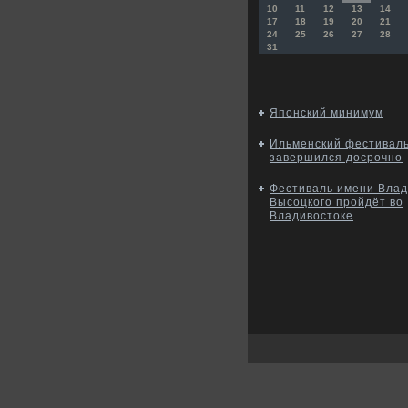
10
11
12
13
14
17
18
19
20
21
24
25
26
27
28
31
Японский минимум
Ильменский фестивал
завершился досрочно
Фестиваль имени Вла
Высоцкого пройдёт во
Владивостоке