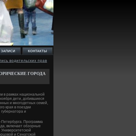
 ЗАПИСИ
КОНТАКТЫ
лись водительских прав
ОРИЧЕСКИЕ ГОРОДА
м в рамках национальной
 ноября дети, дοбившиеся
енных и многодетных семей,
го края в поездки
 губернатοра и
т-Петербурга. Программа
года, включает обзорные
и Университетской
οрцовοй и Сенатской