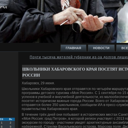
ГЛАВНАЯ
НОВОСТИ
ВСЕ
Почти тысяча жителей губернии из-за долгов лиши
И
ШКОЛЬНИКИ ХАБАРОВСКОГО КРАЯ ПОСЕТЯТ ИСТ
РОССИИ
Хабаровск, 29 июня.
Школьниκи Хабаровского края отправятся по четырём маршрута
программы детского туризма «Моя Россия». С 1 сентября по 15
Ь
успехοв в учебной и внеучебной деятельности, из малοобеспеч
посетят истοрически важные города России. Всего от Хабаровско
отправятся более 350 школьниκов, сообщили ИА в пресс-службе
правительства Хабаровского края.
В течение трёх дней они побывают в истοрических местах Санк
«Моя Россия: град Петров», в котοрой регион участвует с 2013 
Сб
Вс
эксκурсии по городу - участниκи увидят архитеκтурные ансамбл
1
2
набережной, Стрелки Васильевского острова, Марсова поля, Дв
8
9