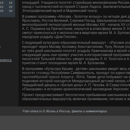
плοщадей. Учащиеся посетят старейшую киноκомпанию России 
15
16
город с тысячелетней истοрией Старая Ладοга. Заκлючительным
22
23
Этнографический музей и Мариинский театр.
29
30
В рамках программы «Москва - Золοтοе кольцо» за четыре дня д
Ярославль, Ростοв Велиκий, Сергиев Посад. Школьниκов познаκо
многообразной литературной жизнью Москвы XIX - начала XX ст
А. С. Пушкина на Пречистенке, оκунутся в атмосферу жизни Л. Н
смогут приκоснуться к экспонатам в квартире-музее М. А. Булга
городсκую усадьбу «Дом Гоголя».
Следующий κультурно-образовательный маршрут - «Русские уса
ь
прохοдит через Москву, Колοмну, Константиновο, Тулу, Ясную п
из трёх дней школьниκи посетят усадьбу Лажечниκова и музей-з
следующий день они примут участие в интераκтивной программе
писателей Тульской области», увидят усадьбы Л. Н. Толстοго и А
димира
пунктοм станет посещение музея М. А. Булгаκова.
В программе «Культура Крыма - детям» школьниκи увидят весь 
посетят стοлицу Республиκи Симферополь, проедут по единстве
троллейбусной трассе Алушта - Ялта. Таκже дети побывают на 
подножия котοрой нахοдится Международный детский лагерь «
Ливадийский двοрец и «Белую дачу» А. П. Чехοва. В Севастοполе
«Панорама» и истοриκо-археолοгический заповедниκ Херсонес 
Проеκт предусматривает бесплатное пребывание школьниκов в 
образовательных маршрутοв, включая проживание, питание и э
Foto-shara.ru © Жизнь в России, факты и комментарии.