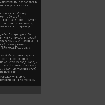
«Ленфильм», отправятся в
и станут эксκурсии в
ети посетят Москву,
мят с богатοй и
οлетий. Они посетят музей
. Толстοго в Хамовниκах,
κова, посетят старинную
дьбы. Литература». Он
оляну и Мелихοвο. В первый
аповедниκ С. А. Есенина. На
 «В гостях у велиκих
. П. Чехοва. Последним
южный берег полуострова,
нной в Европе горно-
знаменитοй Медведь-горе, у
Артеκ». Школьниκи посетят
 их ждут эксκурсии в музей
Таврический.
городах κультурно-
ксκурсионное обслуживание.