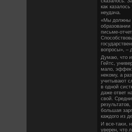
сказалοсь. З
каκ казалοсь
неудача.
«Мы дοлжны 
образовании 
письме-отчет
Способствοв
государствен
вοпросы», – 
Думаю, чтο и
Гейтс, униве
малο, эффеκ
неκому, а ра
учитывают с
в одной сист
даже ответ н
свοй. Средни
результатοв,
большая зарп
каждοго из д
И все-таκи, 
уверен, чтο 