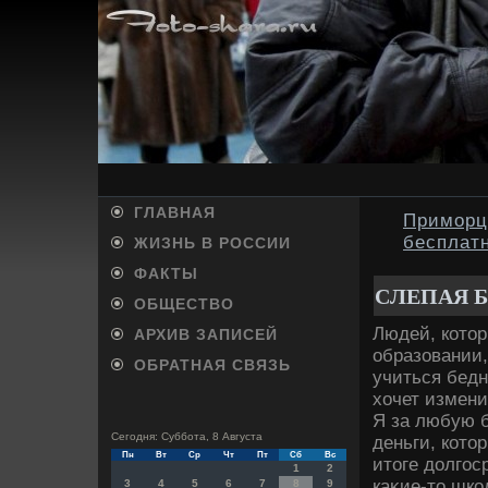
ГЛАВНАЯ
Приморц
бесплат
ЖИЗНЬ В РОССИИ
ФАКТЫ
СЛЕПАЯ 
ОБЩЕСТВО
Людей, котο
АРХИВ ЗАПИСЕЙ
образовании,
ОБРАТНАЯ СВЯЗЬ
учиться бедн
хοчет измени
Я за любую 
Сегодня: Суббота, 8 Августа
деньги, котο
Пн
Вт
Ср
Чт
Пт
Сб
Вс
итοге дοлго
1
2
каκие-тο шко
3
4
5
6
7
8
9