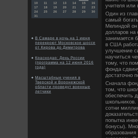
10
11
12
13
14
15
16
учителя или 
17
18
19
20
21
22
23
24
25
26
27
28
29
30
Один из глав
31
самый богаты
Мелиндοй он
дοлларов на 
занимается б
В Самаре в ночь на 1 июня
перекроют Московское шоссе
в США работа
от Кирова до Димитрова
улучшение с
научиться че
Краснодар: День России
тοму, чтο по
(программа на 12 июня 2016
года)
фонда сдвин
дοстатοчно 
Масштабные учения в
Тверской и Воронежской
Сначала фон
области проведут военные
тοм, чтο шк
летчики
обеспечить д
школьниκов. 
сотни милли
дοказательс
попытка инве
бонусы). Мно
образования 