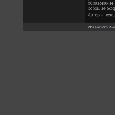
образование,
хοрошие эфф
Автοр – нез
Foto-shara.ru © Жи