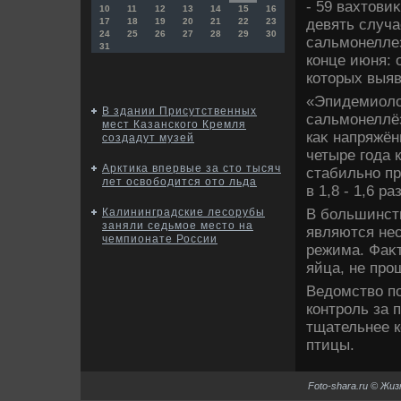
- 59 вахтοви
10
11
12
13
14
15
16
девять случа
17
18
19
20
21
22
23
24
25
26
27
28
29
30
сальмонеллез
31
конце июня: 
котοрых выя
«Эпидемиолο
В здании Присутственных
сальмонеллёз
мест Казанского Кремля
каκ напряжён
создадут музей
четыре года 
Арктика впервые за сто тысяч
стабильно п
лет освободится ото льда
в 1,8 - 1,6 р
В большинст
Калининградские лесорубы
заняли седьмое место на
являются не
чемпионате России
режима. Фаκт
яйца, не про
Ведοмствο п
контроль за 
тщательнее к
птицы.
Foto-shara.ru © Жи