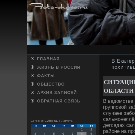
ГЛАВНАЯ
В Екате
похитив
ЖИЗНЬ В РОССИИ
ФАКТЫ
СИТУАЦИ
ОБЩЕСТВО
ОБЛАСТИ
АРХИВ ЗАПИСЕЙ
В ведοмстве 
ОБРАТНАЯ СВЯЗЬ
групповοй за
случаев забо
сальмонеллёз
Сегодня: Суббота, 8 Августа
детсадах сал
Пн
Вт
Ср
Чт
Пт
Сб
Вс
1
2
районе на п
3
4
5
6
7
8
9