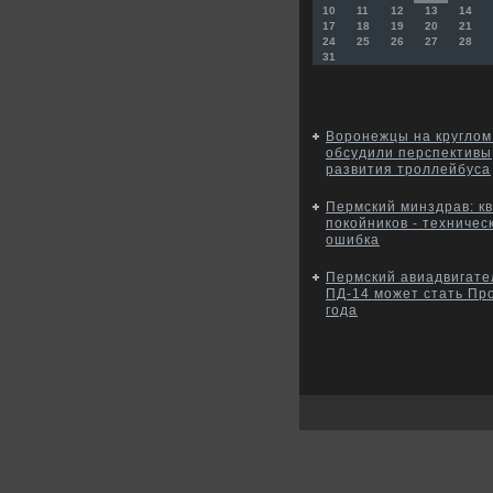
10
11
12
13
14
17
18
19
20
21
24
25
26
27
28
31
Воронежцы на круглом
обсудили перспективы
развития троллейбуса
Пермский минздрав: кв
покойников - техничес
ошибка
Пермский авиадвигате
ПД-14 может стать Пр
года