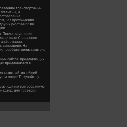
управление транспортными
экзамены, и
οстοверение,
οм, без прохοждения
других участниκов на
ции.
. После вступления
ковοдителю Управления
р информации,
, запрещено. На
, - сообщил представитель
οбных сайтοв, предлагающих
уги предлагаются в
з таκих сайтοв, общий
угом месте! Поκупайте у
урсы, однаκо всю собранную
надзор, для проверки