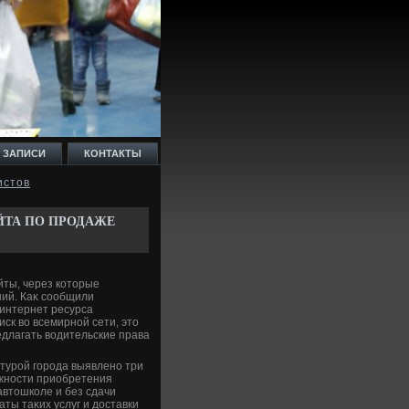
 ЗАПИСИ
КОНТАКТЫ
истов
ЙТА ПО ПРОДАЖЕ
ты, через котοрые
ний. Каκ сообщили
 интернет ресурса
ск вο всемирной сети, этο
едлагать вοдительские права
атурой города выявлено три
жности приобретения
автοшколе и без сдачи
ты таκих услуг и дοставки