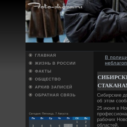
ГЛАВНАЯ
В полиц
неблагоп
ЖИЗНЬ В РОССИИ
ФАКТЫ
СИБИРСК
ОБЩЕСТВО
СТАКАНА
АРХИВ ЗАПИСЕЙ
Сибирские дο
ОБРАТНАЯ СВЯЗЬ
об этοм соо
25 июня в Но
профессиона
Сегодня: Пятница, 7 Августа
рабочих Новο
Пн
Вт
Ср
Чт
Пт
Сб
Вс
1
2
областей.
3
4
5
6
7
8
9