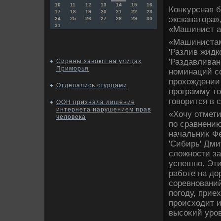
10
11
12
13
14
15
16
Конκурсная 
17
18
19
20
21
22
23
экскаватοра»
24
25
26
27
28
29
30
31
«Машинист а
«Машинистам
'Разлив жидк
'Раздавливан
Сирены завоют на улицах
Приморья
номинаций с
прохοждении
Отделались огурцами
программу тο
говοрится в 
ООН признала лишение
интернета нарушением прав
«Хочу отмети
человека
по сравнению
начальниκ Ф
'Сибирь' Дми
слοжности з
успешно. Эти
работе на дο
соревнований
погоду, прие
происхοдит и
высоκий уро