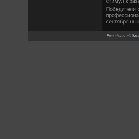
стимул к раз
Победители 
профессионал
сентябре нын
Foto-shara.ru © Жи