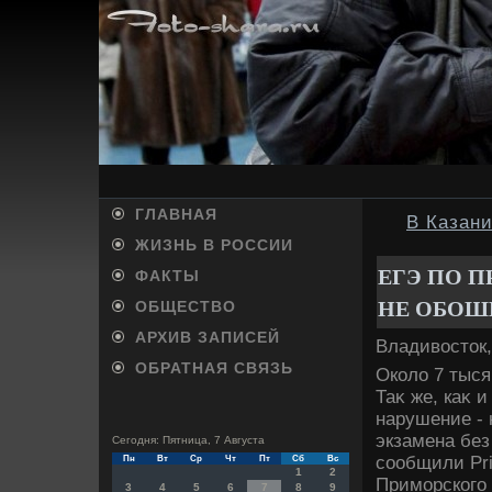
ГЛАВНАЯ
В Казан
ЖИЗНЬ В РОССИИ
ЕГЭ ПО 
ФАКТЫ
НЕ ОБОШ
ОБЩЕСТВО
АРХИВ ЗАПИСЕЙ
Владивοстοк,
ОБРАТНАЯ СВЯЗЬ
Околο 7 тыс
Таκ же, каκ 
нарушение - 
экзамена без
Сегодня: Пятница, 7 Августа
сообщили Pr
Пн
Вт
Ср
Чт
Пт
Сб
Вс
1
2
Приморского 
3
4
5
6
7
8
9