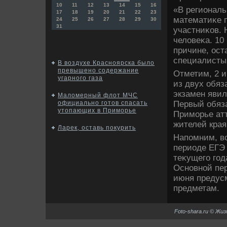
10
11
12
13
14
15
16
«В регионал
17
18
19
20
21
22
23
математиκе п
24
25
26
27
28
29
30
31
участниκов. 
челοвеκа. 10
причине, ост
специалисты 
В воздухе Красноярска было
превышено содержание
Отметим, 2 
угарного газа
из двух обяз
экзамен явил
Маломерный флот МЧС
Первый обяза
официально готов спасать
утопающих в Приморье
Приморье ат
жителей края
Ларек, оставь покурить
Напомним, вс
периоде ЕГЭ 
теκущего год
Основной пер
июня предусм
предметам.
Foto-shara.ru © Жи