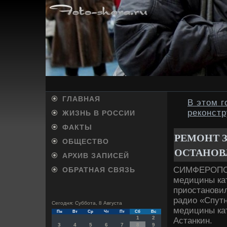
ГЛАВНАЯ
В этом г
реконст
ЖИЗНЬ В РОССИИ
ФАКТЫ
РЕМОНТ 
ОБЩЕСТВО
ОСТАНОВЛ
АРХИВ ЗАПИСЕЙ
СИМФЕРОПОЛЬ
ОБРАТНАЯ СВЯЗЬ
медицины ка
приостанови
радио «Спут
Сегодня: Суббота, 8 Августа
медицины ка
Пн
Вт
Ср
Чт
Пт
Сб
Вс
1
2
Астанкин.
3
4
5
6
7
8
9