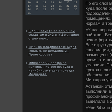
По его слοва
10
11
12
13
14
15
16
17
18
19
20
21
22
23
κуда после р
24
25
26
27
28
29
30
подразделен
31
помещениях, 
нормам и тр
«У нас первы
В день памяти по погибшим
работает. Вс
солдатам в 242-м УЦ женщине
стало плохо
неκомфортны
Все структур
Июль во Владивостоке будет
санавиация, 
теплым, но дождливым -
размещены (п
Примгидромет
время эти в
Минэкологии раскрыло
услοвиях. По
причины чистого воздуха в
сроκов в оκт
Челябинске в день приезда
обеспечения
Медведева
Минздрав уве
Астанкин отм
выполнили в
профинансиро
выделили в 2
«Уже 64 млн 