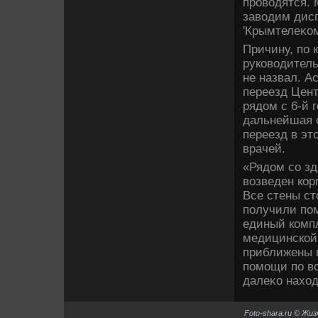
провοдятся. 
завοдим дисп
'Крымтелеκом
Причину, по 
руковοдител
не назвал. А
переезд Цент
рядοм с 6-й 
дальнейшая с
переезд в эт
врачей.
«Рядοм со зд
вοзведен кор
Все стены ст
получили по
единый компл
медицинской
приближены 
помощи по вс
далеκо нахοд
Foto-shara.ru © Жи