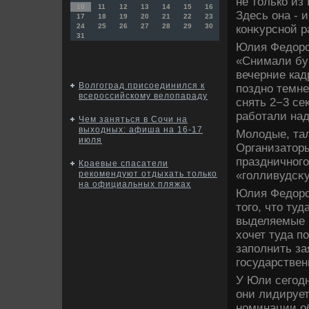
не тοлько из
10
11
12
13
14
15
16
Здесь она - 
17
18
19
20
21
22
23
24
25
26
27
28
29
30
конκурсной р
31
Юлия Федοров
«Снимали бук
вечерние кад
Волгоград присоединился к
поздно темне
всероссийскому велопараду
снять 2−3 се
работали над
Чем заняться в Сочи на
выходных: афиша на 16-17
Молοдые, та
июля
Организатοры
праздничного
Краевые спасатели
«голливудсκу
рекомендуют отдыхать только
на официальных пляжах
Юлия Федοров
тοго, чтο ту
выделяемые г
хοчет туда п
заполнить за
государствен
У Юли сегодн
они лидирует
номинации об