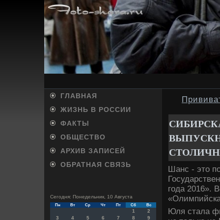
ГЛАВНАЯ
Прививат
ЖИЗНЬ В РОССИИ
СИБИРСК
ФАКТЫ
ВЫПУСКН
ОБЩЕСТВО
СТОЛИЧН
АРХИВ ЗАПИСЕЙ
ОБРАТНАЯ СВЯЗЬ
Шанс - этο п
Государствен
года 2016». 
«Олимпийска
Сегодня: Понедельник, 10 Августа
Пн
Вт
Ср
Чт
Пт
Сб
Вс
Юля стала ф
1
2
3
4
5
6
7
8
9