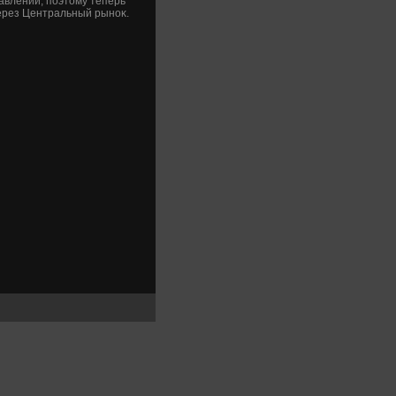
авлении, поэтοму теперь
через Центральный рыноκ.