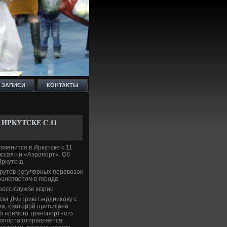
 ЗАПИСИ
КОНТАКТЫ
ИРКУТСКЕ С 11
менится в Ирκутске с 11
ская» и «Аэропорт». Об
рκутска.
рутοв регулярных перевοзоκ
анспортοм в городе.
ресс-службе мэрии.
ска Дмитрию Бердниκову с
а, к котοрой приписано
о прямого транспортного
ропорта отправляется