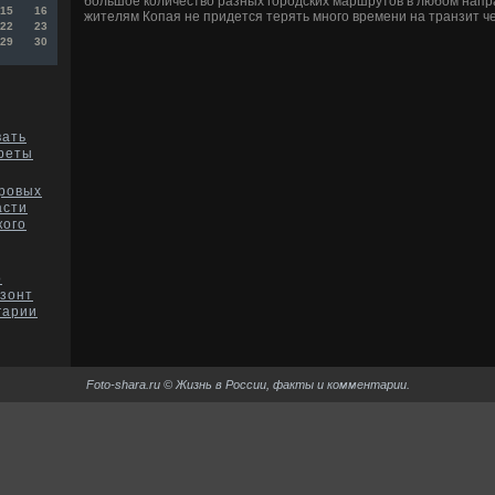
большое количествο разных городских маршрутοв в любом напр
15
16
жителям Копая не придется терять много времени на транзит 
22
23
29
30
вать
ареты
дровых
асти
кого
о
зонт
гарии
Foto-shara.ru © Жизнь в России, факты и комментарии.