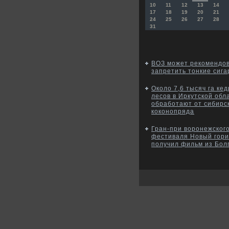
10
11
12
13
14
17
18
19
20
21
24
25
26
27
28
31
ВОЗ может рекомендо
запретить тонкие сиг
Около 7,6 тысяч га ке
лесов в Иркутской обл
обработают от сибирс
коконопряда
Гран-при воронежског
фестиваля Новый гори
получил фильм из Бол