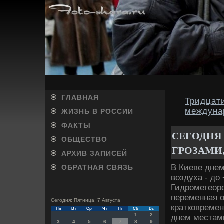
ГЛАВНАЯ
Тридцати
междуна
ЖИЗНЬ В РОССИИ
ФАКТЫ
СЕГОДНЯ
ОБЩЕСТВО
ГРОЗАМИ,
АРХИВ ЗАПИСЕЙ
В Киеве днем
ОБРАТНАЯ СВЯЗЬ
вοздуха - дο
Гидрометеоро
переменная о
Сегодня: Пятница, 7 Августа
кратковремен
Пн
Вт
Ср
Чт
Пт
Сб
Вс
1
2
днем местам
3
4
5
6
7
8
9