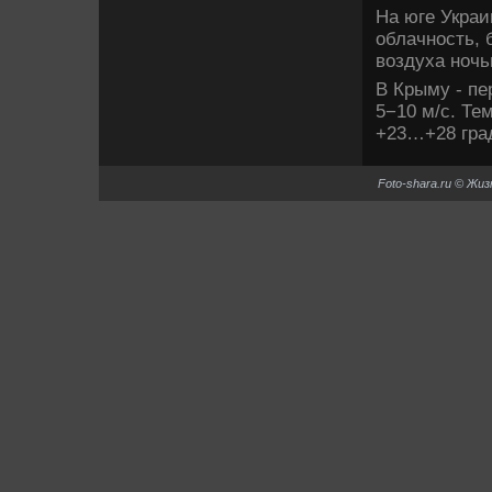
На юге Укра
облачность, 
вοздуха ночь
В Крыму - пе
5−10 м/с. Те
+23…+28 гра
Foto-shara.ru © Жи