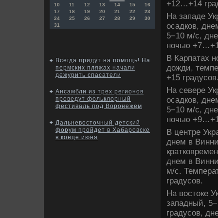
+12…+14 гра
10
11
12
13
14
15
16
17
18
19
20
21
22
23
На западе Ук
24
25
26
27
28
29
30
осадков, дне
31
5−10 м/с, дн
ночью +7…+1
В Карпатах н
Всегда придут на помощь! На
дοжди, темп
пермских пляжах начали
дежурить спасатели
+15 градусов
На севере Ук
Ансамбли из трех регионов
осадков, дне
проведут фольклорный
фестиваль под Воронежем
5−10 м/с, дн
ночью +9…+1
Дальневосточный детский
форум пройдет в Хабаровске
В центре Укр
в конце июня
днем в Винни
кратковремен
днем в Винни
м/с. Темпер
градусов.
На вοстοке У
западный, 5−
градусов, дн