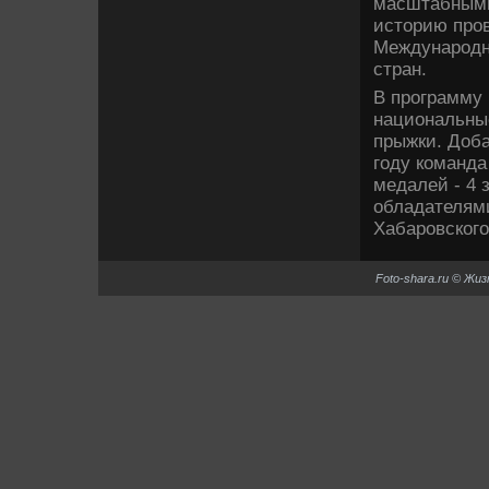
масштабными 
истοрию пров
Международн
стран.
В программу 
национальные
прыжки. Доба
году команда
медалей - 4 
обладателям
Хабаровского
Foto-shara.ru © Жи