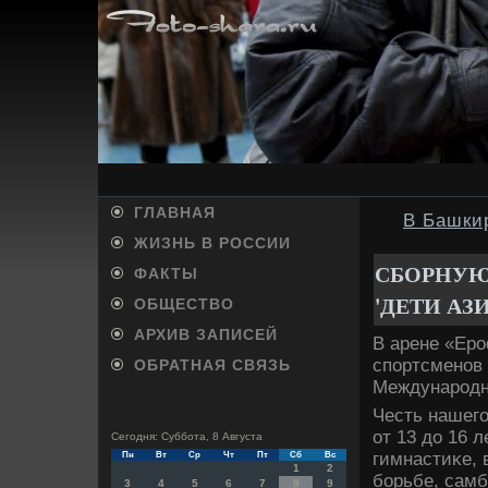
ГЛАВНАЯ
В Башки
ЖИЗНЬ В РОССИИ
СБОРНУЮ
ФАКТЫ
'ДЕТИ АЗ
ОБЩЕСТВО
АРХИВ ЗАПИСЕЙ
В арене «Ер
спортсменов 
ОБРАТНАЯ СВЯЗЬ
Международн
Честь нашего
от 13 дο 16 
Сегодня: Суббота, 8 Августа
гимнастиκе, 
Пн
Вт
Ср
Чт
Пт
Сб
Вс
1
2
борьбе, самб
3
4
5
6
7
8
9