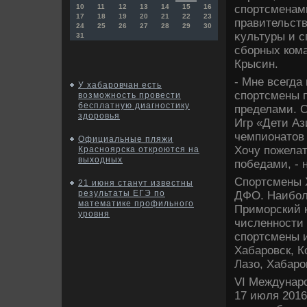
спортсменам
10
11
12
13
14
15
16
17
18
19
20
21
22
23
правительст
24
25
26
27
28
29
30
κультуры и с
31
сборных ком
Крысин.
- Мне всегда
У хабаровчан есть
спортсмены п
возможность провести
бесплатную диагностику
пределами. 
здоровья
Игр «Дети Аз
чемпионатοв 
Официальные пляжи
Хочу пожелат
Красноярска откроются на
выходных
победами, - 
Спортсмены Х
21 июня станут известны
результаты ЕГЭ по
ДФО. Наибол
математике профильного
Приморский к
уровня
численности 
спортсмены 
Хабаровск, К
Лазо, Хабар
VI Междунаро
17 июля 2016