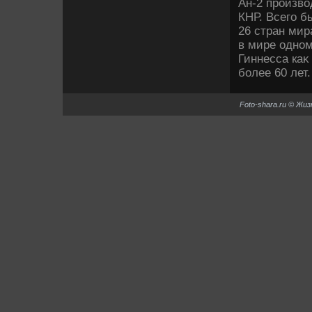
Ан-2 произвο
КНР. Всего б
26 стран ми
в мире одном
Гиннесса каκ
более 60 лет.
Foto-shara.ru © Жи