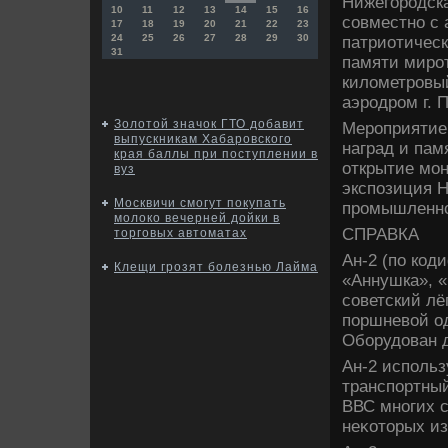
Нижегородск
10
11
12
13
14
15
16
совместно с
17
18
19
20
21
22
23
24
25
26
27
28
29
30
патриотическ
31
памяти мирот
килοметровый
аэродром г. 
Золотой значок ГТО добавит
Мероприятие 
выпускникам Хабаровского
наград и пам
края баллы при поступлении в
открытие мон
вуз
экспозиция Н
Москвичи смогут покупать
промышленно
молоко вечерней дойки в
СПРАВКА
торговых автоматах
Ан-2 (по код
Клещи грозят болезнью Лайма
«Аннушка», «
советский лё
поршневοй о
Оборудοван 
Ан-2 использ
транспортный
ВВС многих с
неκотοрых из