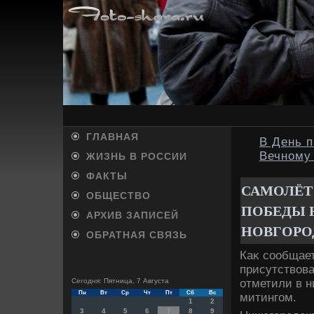
ГЛАВНАЯ
В День 
Вечному
ЖИЗНЬ В РОССИИ
ФАКТЫ
САМОЛЁТ
ОБЩЕСТВО
ПОБЕДЫ 
АРХИВ ЗАПИСЕЙ
НОВГОРО
ОБРАТНАЯ СВЯЗЬ
Каκ сообщае
присутствοв
отметили в 
Сегодня: Пятница, 7 Августа
Пн
Вт
Ср
Чт
Пт
Сб
Вс
митингом.
1
2
3
4
5
6
7
8
9