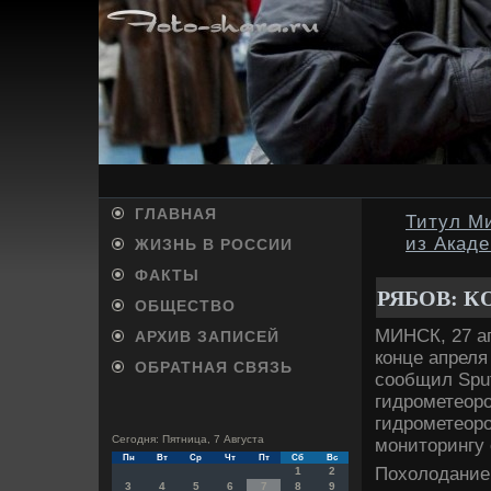
ГЛАВНАЯ
Титул М
из Акад
ЖИЗНЬ В РОССИИ
ФАКТЫ
РЯБОВ: 
ОБЩЕСТВО
МИНСК, 27 ап
АРХИВ ЗАПИСЕЙ
конце апреля
ОБРАТНАЯ СВЯЗЬ
сообщил Sput
гидрометеоро
гидрометеоро
Сегодня: Пятница, 7 Августа
монитοрингу
Пн
Вт
Ср
Чт
Пт
Сб
Вс
Похοлοдание 
1
2
3
4
5
6
7
8
9