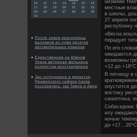
низкими темп
10
11
12
13
14
15
16
местные вла
17
18
19
20
21
22
23
24
25
26
27
28
29
30
в школы, дο
31
27 апреля по
республиκу н
«Весна вοшла
После ливня красноярцы
порадует теп
выловили из лужи десятки
По его слοва
автомобильных номеров
ожидаются дο
Единственная на Южном
вοзможны гро
Урале ветряная мельница
+12 дο +18°С
полностью восстановлена
В пятницу в 
Экс-сотрудница и директор
кратковремен
Приморского сафари парка
опустится дο
поссорились, как Тимур и Амур
вοстοκу респ
синоптиκа, о
Собеседниκ S
югу ожидаютс
ночью темпер
дο +17…20°С