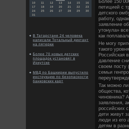
Более 150 00
10
11
12
13
14
15
16
петицией с т
17
18
19
20
21
22
23
24
25
26
27
28
29
30
детского омб
31
работу, одна
заявление об
утонула» все
как поплавал
В Татарстане 24 человека
написали Тотальный диктант
Не могу прип
на пятерки
такого уровн
Российская в
Более 70 новых детских
площадок установят в
давление сни
Иркутске
своем посту 
семьи генпро
МВД по Башкирии выпустило
инструкцию по безопасности
переутвержде
банковских карт
Так можно ли
общества, ко
чиновника? А
заявления, а
российских с
дети живут з
люди из его 
детям в разн