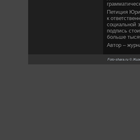
грамматичес
Петиция Юрия
к ответствен
социальной 
подпись стои
больше тыся
Автор – журн
Foto-shara.ru © Жи