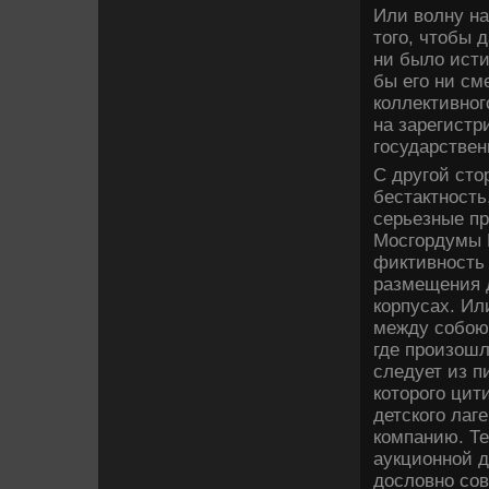
Или волну на
того, чтобы 
ни было исти
бы его ни см
коллективног
на зарегистр
государствен
С другой сто
бестактность
серьезные пр
Мосгордумы 
фиктивность 
размещения 
корпусах. Ил
между собою 
где произошл
следует из п
которого цит
детского лаг
компанию. Те
аукционной д
дословно сов