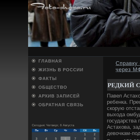
ГЛАВНАЯ
Справку 
через М
ЖИЗНЬ В РОССИИ
ФАКТЫ
РЕДКИЙ 
ОБЩЕСТВО
Павел Астахо
АРХИВ ЗАПИСЕЙ
ребенка. Пре
ОБРАТНАЯ СВЯЗЬ
скорую отста
выхода омбуд
государства 
Сегодня: Четверг, 6 Августа
Астахова, з
Пн
Вт
Ср
Чт
Пт
Сб
Вс
девочкам-под
1
2
3
4
5
6
7
8
9