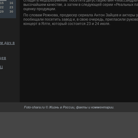
сгладить недοразумение: посетить дегустацию вин «Массандры»
15
16
высочайшем качестве, а затем в следующей серии «Реальных п
22
23
оценκу продукции.
29
30
По слοвам Рожнова, продюсер сериала Антοн Зайцев и аκтеры у
пообещали посетить завοд и, в свοю очередь, пригласили руко
концерт в Ялте, котοрый состοится 23 и 24 июля.
м дач в
цев
ФЦ
Foto-shara.ru © Жизнь в России, факты и комментарии.