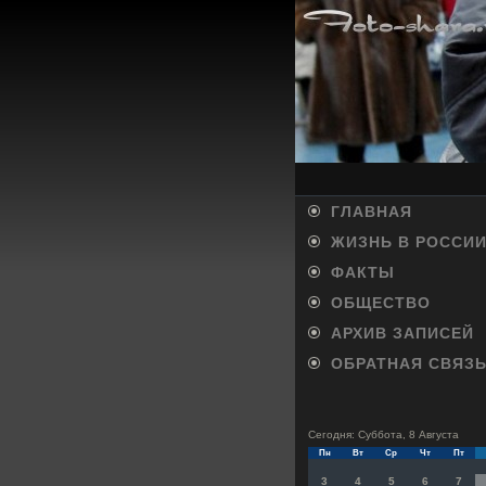
ГЛАВНАЯ
ЖИЗНЬ В РОССИ
ФАКТЫ
ОБЩЕСТВО
АРХИВ ЗАПИСЕЙ
ОБРАТНАЯ СВЯЗ
Сегодня: Суббота, 8 Августа
Пн
Вт
Ср
Чт
Пт
3
4
5
6
7