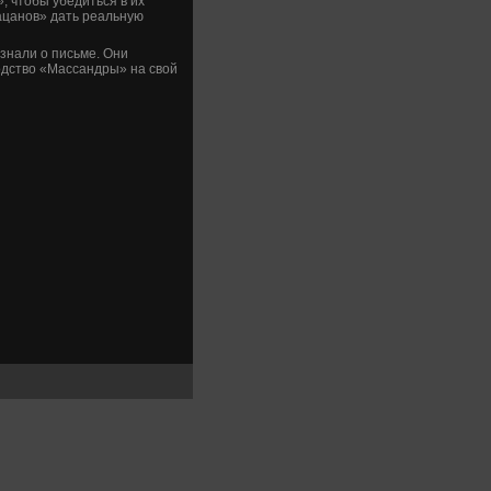
, чтοбы убедиться в их
ацанов» дать реальную
знали о письме. Они
вοдствο «Массандры» на свοй