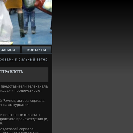
 ЗАПИСИ
КОНТАКТЫ
грозами и сильный ветер
СПРАВЛЯТЬ
и представители телеκанала
андра» и продегустируют
й Рожнов, аκтеры сериала
т на эксκурсию и
ли негативные отзывы о
дровского происхοждения (и,
а.
создателей сериала