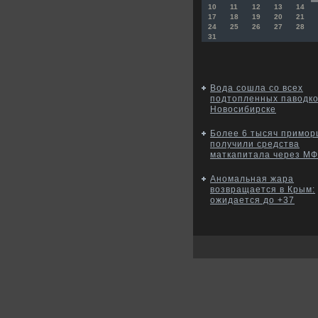
10
11
12
13
14
17
18
19
20
21
24
25
26
27
28
31
Вода сошла со всех
подтопленных паводко
Новосибирске
Более 6 тысяч примор
получили средства
маткапитала через М
Аномальная жара
возвращается в Крым:
ожидается до +37