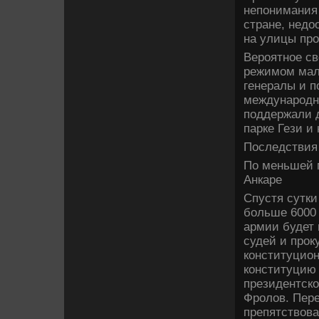
непонимания
стране, недо
на улицы про
Вероятное св
режимом мало
генералы и п
международн
поддержали д
парке Гези и
Последствия
По меньшей 
Анкаре
Спустя сутки
больше 6000 
армии будет
судей и прок
конституцион
конституцию 
президентско
Фролов. Пере
препятствова