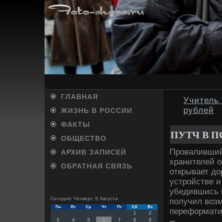
ГЛАВНАЯ
Учитель 
рублей
ЖИЗНЬ В РОССИИ
ФАКТЫ
ПУТЧ В 
ОБЩЕСТВО
Проваливший
АРХИВ ЗАПИСЕЙ
хранителей о
ОБРАТНАЯ СВЯЗЬ
открывает до
устройстве и
убедившись в
Сегодня: Четверг, 6 Августа
получил возм
Пн
Вт
Ср
Чт
Пт
Сб
Вс
переформатир
1
2
3
4
5
6
7
8
9