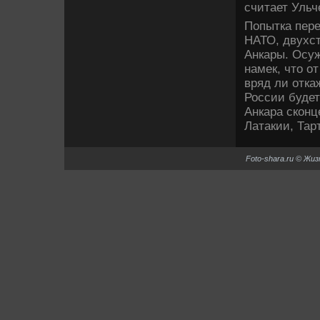
считает Ульч
Попытка пере
НАТО, двухст
Анкары. Осу
намек, что о
вряд ли отка
России будет
Анкара сконц
Латакии, Тар
Foto-shara.ru © Жи