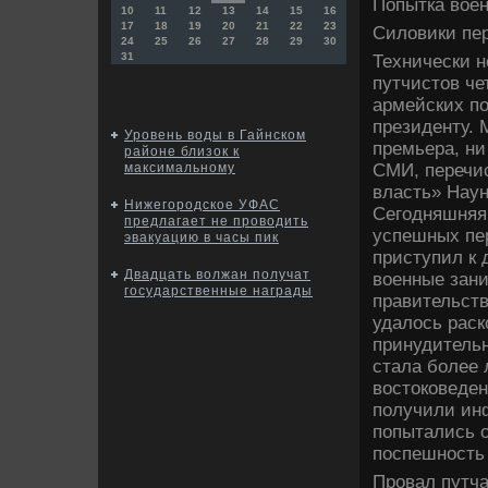
Попытка воен
10
11
12
13
14
15
16
17
18
19
20
21
22
23
Силовики пе
24
25
26
27
28
29
30
31
Технически н
путчистов че
армейских по
президенту. 
Уровень воды в Гайнском
премьера, ни
районе близок к
СМИ, перечис
максимальному
власть» Наун
Нижегородское УФАС
Сегодняшняя 
предлагает не проводить
успешных пере
эвакуацию в часы пик
приступил к 
Двадцать волжан получат
военные зан
государственные награды
правительств
удалось раск
принудительн
стала более 
востоковеден
получили ин
попытались о
поспешность 
Провал путча