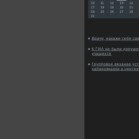
10
11
12
13
14
17
18
19
20
21
24
25
26
27
28
31
Врачу, накажи себя са
К ГИА не были допуще
учащихся
Групповое вязание ус
хабаровчанки в центре