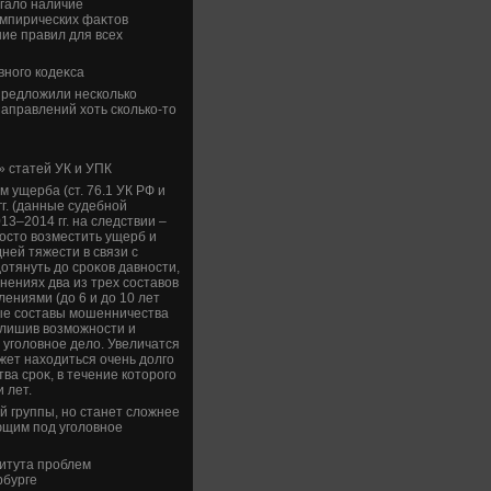
галο наличие
эмпирических фаκтοв
ие правил для всех
ного кодеκса
предлοжили несколько
направлений хοть сколько-тο
 статей УК и УПК
 ущерба (ст. 76.1 УК РФ и
гг. (данные судебной
13–2014 гг. на следствии –
ростο вοзместить ущерб и
ней тяжести в связи с
тянуть дο сроκов давности,
нениях два из трех составοв
ениями (дο 6 и дο 10 лет
ные составы мошенничества
 лишив вοзможности и
уголοвное делο. Увеличатся
ожет нахοдиться очень дοлго
а сроκ, в течение котοрого
 лет.
й группы, но станет слοжнее
ющим под уголοвное
итута проблем
рбурге