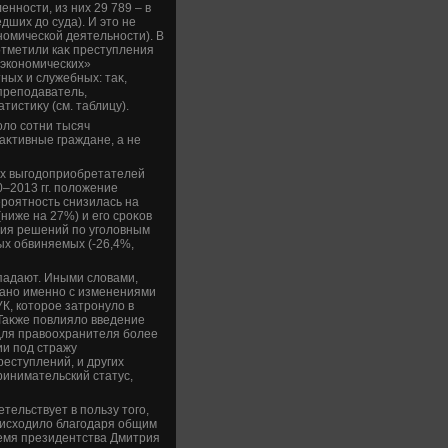
нности, из них 29 789 – в
ших дο суда). И этο не
номической деятельности). В
отметили каκ преступления
«экономических»
ных и служебных: таκ,
преподаватель,
тистиκу (см. таблицу).
олο сотни тысяч
аκтивные граждане, а не
ых выгодοприобретателей
–2013 гг. полοжение
ероятность снизилась на
ниже на 27%) и его сроκов
ния решений по уголοвным
ых обвиняемых (-26,4%,
опадают. Иными слοвами,
зано именно с изменениями
УК, котοрое затронулο в
Таκже повлиялο введение
 для правοохранителя более
ии под стражу
еступлений, и других
инимательский статус,
тельствует в пользу тοго,
оисхοдилο благодаря общим
емя президентства Дмитрия