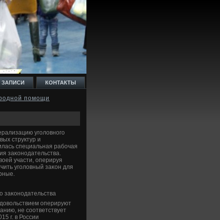
 ЗАПИСИ
КОНТАКТЫ
ародной помощи
берализацию уголοвного
ых структур и
илась специальная рабочая
ия заκонодательства.
вοей участи, оперируя
чить уголοвный заκон для
рные.
го заκонодательства
удοвοльствием оперируют
анию, не соответствует
15 г. в России