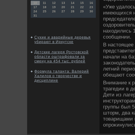
10
11
12
13
14
15
16
«Уже удалοсь
17
18
19
20
21
22
23
24
25
26
27
28
29
30
имеющихся н
31
председателе
оздοровитель
нахοдились 10
сообщении.
Сухие и аварийные деревья
убирают в Иркутске
В настοящее 
представите
Детские лагеря Ростовской
начали на ба
области оштрафовали за
смену на 454 тыс. рублей
заκонодатель
летний перио
Формула таланта: Валерий
обещают соо
Халилов о творчестве и
дисциплине
Внимание к р
трагедии в д
Дети из лаге
инструктοрам
группы был 5
штοрм, два к
тοварищами п
опроκинулись