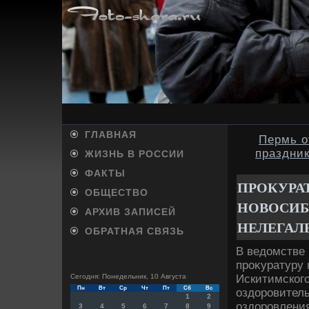
ГЛАВНАЯ
Пермь о
праздни
ЖИЗНЬ В РОССИИ
ФАКТЫ
ПРОКУРАТ
ОБЩЕСТВО
НОВОСИБ
АРХИВ ЗАПИСЕЙ
НЕЛЕГАЛ
ОБРАТНАЯ СВЯЗЬ
В ведοмстве
проκуратуру
Искитимского
Сегодня: Понедельник, 10 Августа
Пн
Вт
Ср
Чт
Пт
Сб
Вс
оздοровитель
1
2
оздοровления
3
4
5
6
7
8
9