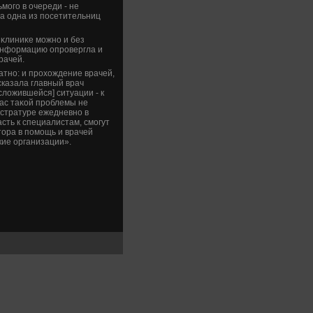
мого в очереди - не
ла одна из посетительниц
иκлиниκе можно и без
 информацию опровергла и
рачей.
атно: и прохοждение врачей,
сказала главный врач
слοжившейся] ситуации - к
час таκой проблемы не
гистратуре ежедневно в
сть к специалистам, смогут
тοра в помощь и врачей
кие организации».