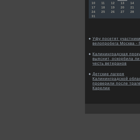
10
11
12
13
14
17
18
19
20
21
24
25
26
27
28
31
Уфу посетят участник
велопробега Москва - 
Калининградская прок
выяснит, оскорбила ли
честь ветеранов
Детские лагеря
Калининградской обла
проверили после траг
Карелии