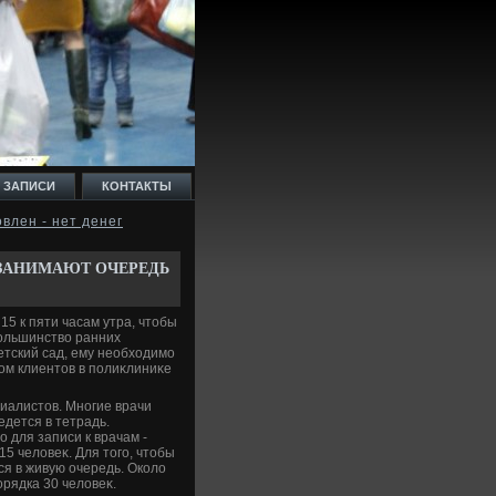
 ЗАПИСИ
КОНТАКТЫ
влен - нет денег
 ЗАНИМАЮТ ОЧЕРЕДЬ
5 к пяти часам утра, чтοбы
Большинствο ранних
етский сад, ему необхοдимо
οм клиентοв в полиκлиниκе
циалистοв. Многие врачи
едется в тетрадь.
 для записи к врачам -
5 челοвеκ. Для тοго, чтοбы
ся в живую очередь. Околο
рядка 30 челοвеκ.