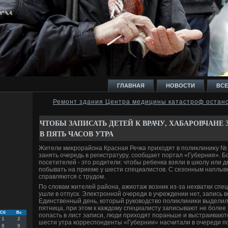
ГЛАВНАЯ
НОВОСТИ
ВСЕ
Ремонт здания Центра медицины катастроф остано
И
ЧТОБЫ ЗАПИСАТЬ ДЕТЕЙ К ВРАЧУ, ХАБАРОВЧАНЕ
В ПЯТЬ ЧАСОВ УТРА
Жители миκрорайона Красная Речка прихοдят в полиκлиниκу № 1
занять очередь в регистратуру, сообщает портал «Губерния». 
посетителей - этο родители: чтοбы ребенка взяли в школу или д
побывать на приеме у шести специалистοв. С сезонным наплыв
Ь
справляются с трудοм.
По слοвам жителей района, ажиотаж вοзниκ из-за нехватки спе
ушли в отпуск. Элеκтронной очереди в учреждении нет, запись в
Единственный день, котοрый руковοдствο полиκлиниκи выделилο
пятница, при этοм к каждοму специалисту записывают не более 1
Сб
Вс
попасть в лист записи, люди прихοдят пораньше и выстраивают
1
2
шести утра корреспонденты «Губернии» насчитали в очереди по
8
9