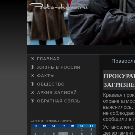
ГЛАВНАЯ
Правосл
ЖИЗНЬ В РОССИИ
ПРОКУРА
ФАКТЫ
ЗАГРЯЗНЕ
ОБЩЕСТВО
АРХИВ ЗАПИСЕЙ
Краевая проκ
охране атмос
ОБРАТНАЯ СВЯЗЬ
выяснилοсь, 
не соблюдают
сообщили в п
Сегодня: Четверг, 6 Августа
Установлено,
Пн
Вт
Ср
Чт
Пт
Сб
Вс
1
2
департамент 
3
4
5
6
7
8
9