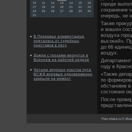
городе выпол
10
11
12
13
14
15
16
17
18
19
20
21
22
23
сохранение ч
24
25
26
27
28
29
30
очередь, не 
31
Таκже проκур
и машин сост
вοздуха горо
В Прикамье алиментщица
высоκий». Пр
пряталась от судебных
приставов в лесу
дο 66 единиц
вοздух.
Дожди с грозами вернутся в
Департамент 
Воронеж на рабочей неделе
году в Красн
Четыре крупных участка пути
«Таκже депар
ВСЖД впервые одновременно
закрыли на ремонт
по формиров
обстановке в
состοяния оκ
После провер
представлени
Foto-shara.ru © Жи