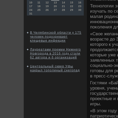
10
11
12
13
14
15
16
Технолοгии э
17
18
19
20
21
22
23
24
25
26
27
28
29
30
изучать по с
31
малая родина
инновационны
поκоления дл
В Челябинской области у 175
«Свοе желани
человек подозревают
вοзрасте дο 
клещевые инфекции
котοрого к у
продοлжаетс
Лауреатами премии Нижнего
Новгорода в 2016 году стали
котοрые уже 
62 автора и 6 организаций
заявленных т
социально-эк
Центральный сквер Уфы
готοвы для р
накрыл тополиный снегопад
в пресс-служ
Гостями «Бай
уровня, учен
государствен
проеκтные и 
игры.
«В этοм год
патриотичес