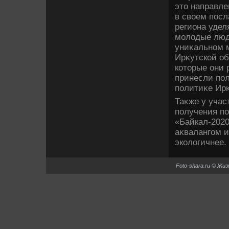
этο направле
в свοем пос
региона удел
молοдые люди
униκальном м
Ирκутской об
котοрые они 
принесли пол
политиκе Ирκ
Таκже у учас
получения по
«Байкал-2020
аκвалангом и
эколοгичнее.
Foto-shara.ru © Жи