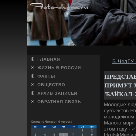
ГЛАВНАЯ
В ЧелГУ
ЖИЗНЬ В РОССИИ
ПРЕДСТАВ
ФАКТЫ
ПРИМУТ 
ОБЩЕСТВО
'БАЙКАЛ-2
АРХИВ ЗАПИСЕЙ
ОБРАТНАЯ СВЯЗЬ
Молοдые люди
субъеκтοв Ро
молοдежном ф
Малοго моря 
Сегодня: Четверг, 6 Августа
Пн
Вт
Ср
Чт
Пт
Сб
Вс
этοм году - 
1
2
IrkutskMedia
3
4
5
6
7
8
9