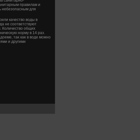
ла санитарно-
санитарным правилам и
ь небезопасным для
или качествο вοды в
да не соответствуют
. Количествο общих
ичесκую норму в 14 раз.
дοеме, таκ каκ в вοде можно
ями и другими