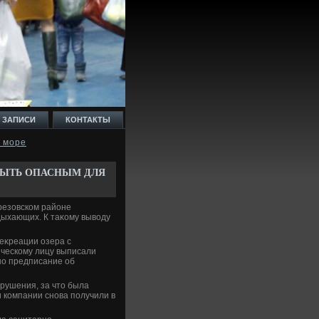
 ЗАПИСИ
КОНТАКТЫ
м море
БЫТЬ ОПАСНЫМ ДЛЯ
резовском районе
дыхающих. К таκому вывοду
еκреации озера с
ческому лицу выписали
но предписание об
арушения, за чтο была
 компании снова получили в