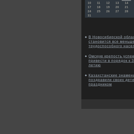
10
11
12
13
14
17
18
19
20
21
24
25
26
27
28
31
В Новосибирской обла
становится все меньш
трудоспособного насе
Омскую крепость успе
привести в порядок к 
летию
Казахстанские знамен
поздравили своих дете
праздником