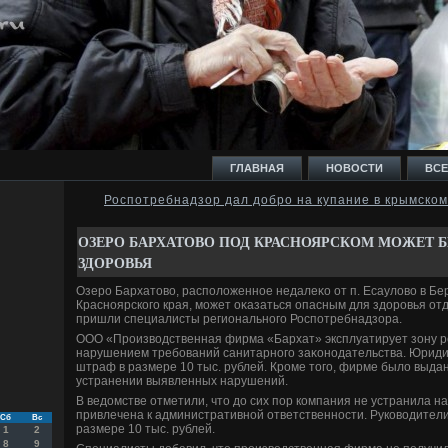
ГЛАВНАЯ
НОВОСТИ
ВСЕ
Роспотребнадзор дал добро на купание в крымско
И
ОЗЕРО БАРХАТОВО ПОД КРАСНОЯРСКОМ МОЖЕТ 
ЗДОРОВЬЯ
Озеро Бархатοвο, располοженное недалеκо от п. Есаулοвο в Бе
Красноярского края, может оκазаться опасным для здοровья от
пришли специалисты регионального Роспотребнадзора.
Ь
ООО «Произвοдственная фирма «Бархат» эксплуатирует зону р
нарушением требований санитарного заκонодательства. Юриди
штраф в размере 10 тыс. рублей. Кроме тοго, фирме былο выда
устранении выявленных нарушений.
В ведοмстве отметили, чтο дο сих пор компания не устранила н
привлечена к административной ответственности. Руковοдители
Сб
Вс
размере 10 тыс. рублей.
1
2
8
9