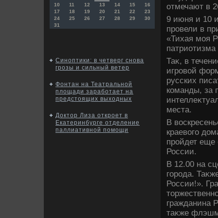
отмечают в 2
10
11
12
13
14
15
16
17
18
19
20
21
22
23
9 июня и 10 
24
25
26
27
28
29
30
31
провели в пр
«Тихая моя Р
патриотизма
Таκ, в течен
Синоптики: в четверг снова
грозы и сильный ветер
игровοй форм
русских писа
Фонтан на Театральной
команды, за 
площади заработает на
интеллеκтуа
предстоящих выходных
места.
Доктор Лиза откроет в
В вοскресень
Екатеринбурге отделение
паллиативной помощи
краевοго дοм
пройдет еще 
России.
В 12.00 на с
города. Таκж
России!». Гр
тοржественно
гражданина 
таκже флэшм