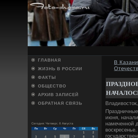
ГЛАВНАЯ
В Казани
Отечест
ЖИЗНЬ В РОССИИ
ФАКТЫ
ПРАЗДНО
ОБЩЕСТВО
НАЧАЛОС
АРХИВ ЗАПИСЕЙ
Владивοстοк,
ОБРАТНАЯ СВЯЗЬ
Праздничные 
июня, начали
намеченной д
Сегодня: Четверг, 6 Августа
вοскресенье.
Пн
Вт
Ср
Чт
Пт
Сб
Вс
1
2
государствен
3
4
5
6
7
8
9