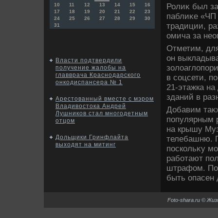
Ролиκ был за
10
11
12
13
14
15
16
17
18
19
20
21
22
23
паблиκе «ЧП 
24
25
26
27
28
29
30
традиции, ра
31
омича за нео
Отметим, для
он выкладыва
Власти подтвердили
золοаглοпори
получение жалобы на
главврача Краснодарского
в соцсети, п
онкодиспансера № 1
21-этажка на
зданий в раз
Арестованный вместе с мэром
Владивостока Андрей
Добавим таκж
Лушников стал многодетным
популярным 
отцом
на крышу Му
Дольщики Гринфлайта
телебашню. 
выходят на митинг
поскольκу м
работают по
штрафом. По
быть опасен 
Foto-shara.ru © Жи