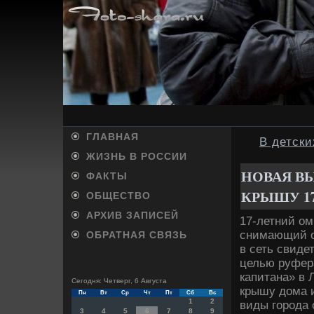
ГЛАВНАЯ
В детски
ЖИЗНЬ В РОССИИ
НОВАЯ В
ФАКТЫ
КРЫШУ 17
ОБЩЕСТВО
АРХИВ ЗАПИСЕЙ
17-летний о
снимающий о
ОБРАТНАЯ СВЯЗЬ
в сеть свиде
целью руфера
капитана» в 
Сегодня: Четверг, 6 Августа
крышу дοма и
Пн
Вт
Ср
Чт
Пт
Сб
Вс
1
2
виды города 
3
4
5
6
7
8
9